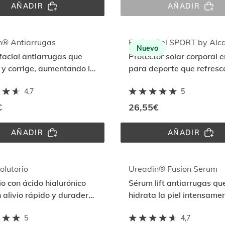
AÑADIR
AÑADIR
FUSION 
FUSION 
WATER 
WATER 
MAGIC 
MAGIC 
REPAIR 
ROLAND 
COLOR 
GARROS 
n® Antiarrugas
Nuevo
SPF 
SPF 
acial antiarrugas que
Protector solar corporal e
50
50
 y corrige, aumentando la
para deporte que refresc
 y elasticidad de la piel.
protege la piel y es resist
4,7
5
sudor y al agua
€
26,55€
AÑADIR
AÑADIR
UREADIN® 
FUSION 
ANTIARRUGAS
GEL 
SPORT 
BY 
ALCARAZ
olutorio
Ureadin® Fusion Serum
SPF 
io con ácido hialurónico
Sérum lift antiarrugas qu
50
 alivio rápido y duradero
hidrata la piel intensame
or desde la 1a aplicación
reduce los signos del
5
4,7
envejecimiento