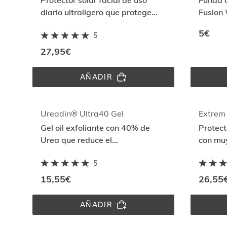
Protector solar facial de uso
Funda d
diario ultraligero que protege
Fusion
frente al daño solar con Full
SPF te
5€
5
Spectrum
27,95€
AÑADIR
FUSION 
WATER 
MAGIC 
LIBÉLULA 
SPF 
Ureadin® Ultra40 Gel
Extrem
50
Gel oil exfoliante con 40% de
Protect
Urea que reduce el
con muy
engrosamiento localizado en piel
protege
5
y uñas
resiste
15,55€
26,55
AÑADIR
UREADIN® 
ULTRA40 
GEL