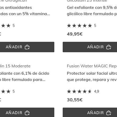
® Ultraglican
Glicoisdin 25 Intense
as antioxidantes
Gel exfoliante con 9,5% d
adas con un 5% vitamina
glicólico libre formulado 
y ultraglicanos que
pieles mixtas o grasas
5
5
 la piel
€
49,95€
AÑADIR
AÑADIR
FLAVO-
GLICOIS
C® 
25 
ULTRAGLICAN
INTENS
din 15 Moderate
oliante con 6,1% de ácido
Protector solar facial ultr
co libre formulado para
que protege, repara y revi
mixtas o grasas
daño solar con DNA
5
4,9
Repairsomes
€
30,55€
AÑADIR
AÑADIR
GLICOISDIN 
FUSION 