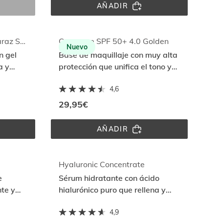
AÑADIR
REPARADOR 
LABIAL
Fusion Gel SPORT by Alcaraz SPF 50
Coverage SPF 50+ 4.0 Golden
Nuevo
n gel
Base de maquillaje con muy alta
a y
protección que unifica el tono y
ente al
aporta cobertura modulable con
4,6
acción antiedad
29,95€
AÑADIR
COVERAGE 
SPF 
50+ 
4.0 
 
GOLDEN
Hyaluronic Concentrate
e
Sérum hidratante con ácido
nte y
hialurónico puro que rellena y
ayuda a prevenir las primeras
4,9
arrugas