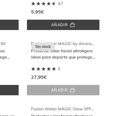
4,7
Spectrum
5,95€
AÑADIR
OR 
FUSION 
WATER 
MAGIC 
SPF 
50
 50
Fusion Water MAGIC by Alcaraz x Roland-Garros SPF 50
Sin stock
uso
Protector solar facial ultraligero
tege
ideal para deporte que protege
ll
con Thermal Aging Protection
5
27,95€
AÑADIR
FUSION 
WATER 
MAGIC 
BY 
ALCARAZ 
Fusion Water MAGIC Glow SPF30
X 