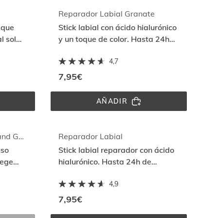
Reparador Labial Granate
 que
Stick labial con ácido hialurónico
l sol
y un toque de color. Hasta 24h
nte
de hidratación intensa.
4,7
7,95€
AÑADIR
N 
REPARADOR 
LABIAL 
GRANATE
Fusion Water MAGIC Roland Garros SPF 50
Reparador Labial
uso
Stick labial reparador con ácido
tege
hialurónico. Hasta 24h de
ll
hidratación intensa.
4,9
7,95€