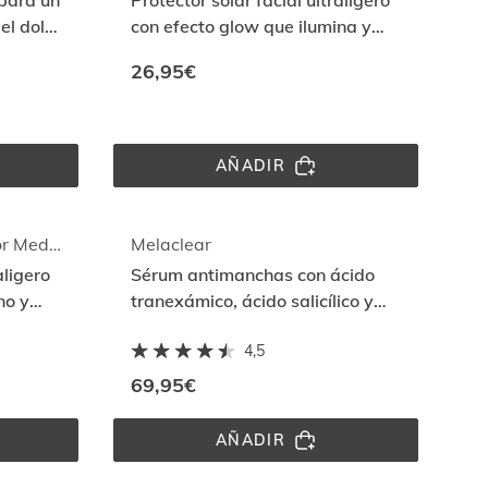
 para un
Protector solar facial ultraligero
ROLAND-
GARROS 
el dolor
con efecto glow que ilumina y
SPF 
protege con Full Spectrum
50
26,95€
AÑADIR
FUSION 
WATER 
MAGIC 
GLOW 
SPF30
Fusion Water MAGIC Color Medium SPF 50
Melaclear
aligero
Sérum antimanchas con ácido
no y
tranexámico, ácido salicílico y
m
niacinamida, para todo tipo de
4,5
manchas.
69,95€
AÑADIR
MELACLEAR