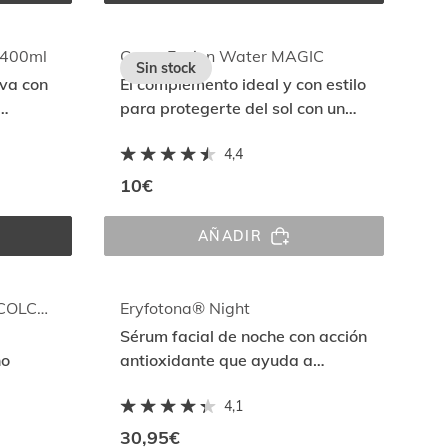
WATER 
MAGIC 
GLOW 
SPF 
 400ml
Gorra Fusion Water MAGIC
Sin stock
50
iva con
El complemento ideal y con estilo
para protegerte del sol con un
tejido ligero 100% algodón
4,4
eca
10€
AÑADIR
® 
GORRA 
 
FUSION 
WATER 
MAGIC
NECESER PICK & PACK ACOLCHADO
Eryfotona® Night
Sérum facial de noche con acción
no
antioxidante que ayuda a
reparar y prevenir el daño solar
4,1
con Night Repairsomes
30,95€