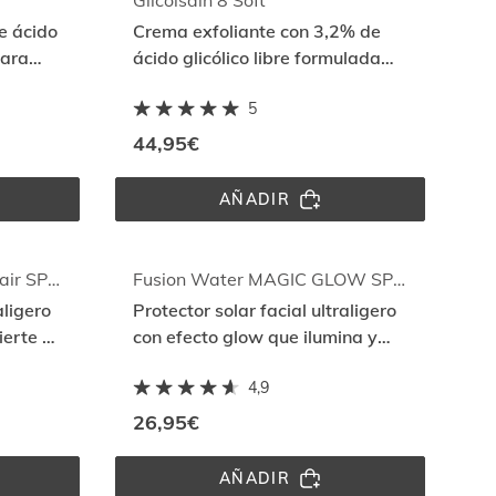
Glicoisdin 8 Soft
e ácido
Crema exfoliante con 3,2% de
para
ácido glicólico libre formulada
para pieles secas
5
44,95€
AÑADIR
DIN 
GLICOISDIN 
8 
E
SOFT
Fusion Water MAGIC Repair SPF 50
Fusion Water MAGIC GLOW SPF 50
aligero
Protector solar facial ultraligero
erte el
con efecto glow que ilumina y
protege con Full Spectrum
4,9
26,95€
AÑADIR
FUSION 