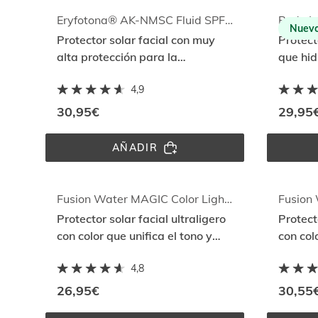
Eryfotona® AK-NMSC Fluid SPF 100+
Body L
Nuev
Protector solar facial con muy
Protect
alta protección para la
que hid
prevención y reparación del
protege
4,9
daño actínico con DNA
resiste
Repairsomes
30,95€
29,95
AÑADIR
ERYFOTONA® 
AK-
NMSC 
FLUID 
SPF 
Fusion Water MAGIC Color Light SPF 50
100+
Protector solar facial ultraligero
Protecto
con color que unifica el tono y
con col
protege con Full Spectrum
reviert
4,8
Repair
26,95€
30,55