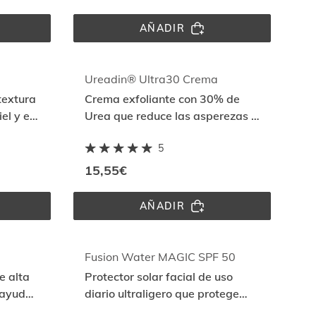
AÑADIR
 
ERYFOTONA® 
NIGHT
ADO
Ureadin® Ultra30 Crema
textura
Crema exfoliante con 30% de
iel y es
Urea que reduce las asperezas y
rugosidades de la piel muy seca
5
en pies, manos, codos y rodillas
15,55€
AÑADIR
UREADIN® 
ULTRA30 
CREMA
Fusion Water MAGIC SPF 50
e alta
Protector solar facial de uso
 ayuda
diario ultraligero que protege
cción
frente al daño solar con Full