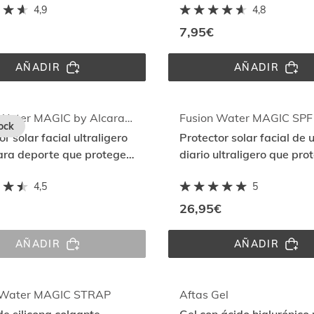
4,9
4,8
somes
antioxidante
7,95€
AÑADIR
AÑADIR
FUSION 
PROTECT
WATER 
LABIAL 
MAGIC 
SPF50
REPAIR 
SPF 
Fusion Water MAGIC by Alcaraz SPF 50
Fusion Water MAGIC SPF
ock
50
r solar facial ultraligero
Protector solar facial de 
ara deporte que protege
diario ultraligero que pro
rmal Aging Protection
frente al daño solar con Fu
4,5
5
Spectrum
26,95€
AÑADIR
AÑADIR
FUSION 
FUSION 
WATER 
WATER 
MAGIC 
MAGIC 
BY 
SPF 
ALCARAZ 
50
 Water MAGIC STRAP
Aftas Gel
SPF 