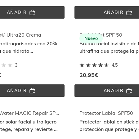
AÑADIR
AÑADIR
LOVE 
NECESER
YOUR 
PICK 
SKIN 
& 
TOWEL
PACK 
ACOLCH
n® Ultra20 Crema
Facial Mist SPF 50
Nuevo
antirugorisades con 20%
Bruma facial invisible de 
 que hidrata
ultrafina que protege la p
amente y reduce
ideal para aplicar sobre
3
4,5
amientos
maquillaje
€
20,95€
AÑADIR
AÑADIR
UREADIN® 
FACIAL 
ULTRA20 
MIST 
CREMA
SPF 
50
Fusion Water MAGIC Repair SPF 50
Protector Labial SPF50
r solar facial ultraligero
Protector labial en stick d
tege, repara y revierte el
protección que protege y
olar con DNA
a reparar los labios con a