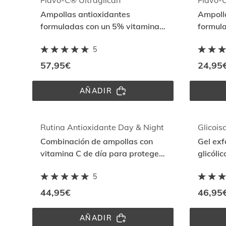
Flavo-C® Ultraglican
Flavo-C
Ampollas antioxidantes
Ampoll
formuladas con un 5% vitamina
formul
C pura y ultraglicanos que
C pura 
5
iluminan la piel
iluminan
57,95€
24,95
AÑADIR
FLAVO-
C® 
ULTRAGLICAN
Rutina Antioxidante Day & Night
Glicois
Combinación de ampollas con
Gel exf
vitamina C de día para proteger
glicóli
y melatonina de noche para
pieles 
5
reparar
44,95€
46,95
AÑADIR
RUTINA 