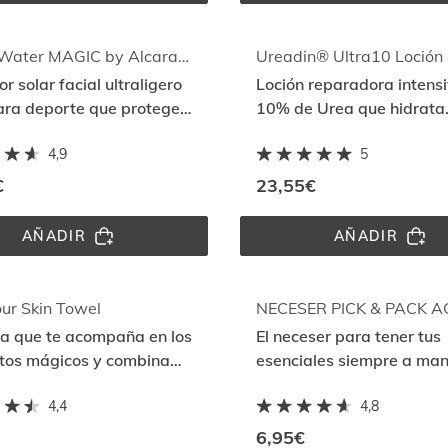
15 
WATER 
MODERATE
MAGIC 
REPAIR 
SPF 
Fusion Water MAGIC by Alcaraz x Roland-Garros SPF 50
Ureadin® Ultra10 Loción
50
r solar facial ultraligero
Loción reparadora intens
ara deporte que protege
10% de Urea que hidrata
rmal Aging Protection
intensamente y reduce la
4,9
5
descamación de la piel s
€
23,55€
AÑADIR
AÑADIR
FUSION 
UREADIN
WATER 
ULTRA10
MAGIC 
LOCIÓN 
BY 
400ML
ALCARAZ 
ur Skin Towel
X 
la que te acompaña en los
El neceser para tener tus
ROLAND-
GARROS 
os mágicos y combina
esenciales siempre a ma
SPF 
a y gran capacidad de
50
4,4
4,8
ión
6,95€