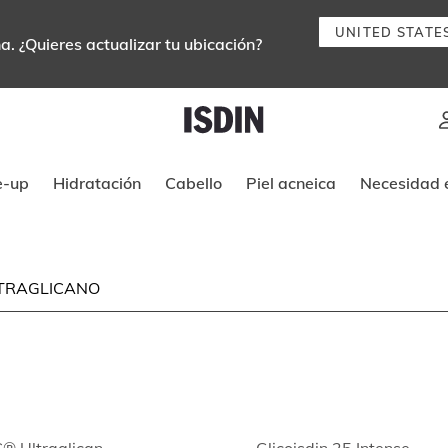
UNITED STATE
. ¿Quieres actualizar tu ubicación?
Instrucciones de navegación por tec
e-up
Hidratación
Cabello
Piel acneica
Necesidad e