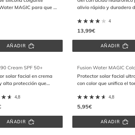
e silicona colgante
Gel con ácido hialurónico
50
 Water MAGIC para que tu
alivio rápido y duradero d
 acompañe donde vayas
desde la 1a aplicación
4
13,99€
AÑADIR
AÑADIR
FUSION 
AFTAS 
WATER 
GEL
MAGIC 
STRAP
 90 Cream SPF 50+
or solar facial en crema
Protector solar facial ultr
 alta protección que
con color que unifica el to
, hidrata y es muy
protege con Full Spectru
4,8
4,8
nte al agua
€
5,95€
AÑADIR
AÑADIR
EXTREM 
FUSION 
90 
WATER 
CREAM 
MAGIC 