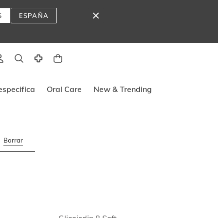
S
ESPAÑA
lado
specifica
Oral Care
New & Trending
Borrar