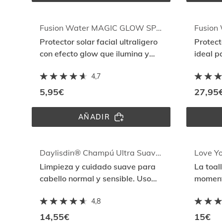
ANTIOXIDANTE 
DAY 
& 
NIGHT
Fusion Water MAGIC GLOW SPF 50
Protector solar facial ultraligero
Protecto
con efecto glow que ilumina y
ideal p
protege con Full Spectrum
con The
4,7
5,95€
27,95
AÑADIR
FUSION 
WATER 
MAGIC 
GLOW 
SPF 
Daylisdin® Champú Ultra Suave 400ml
Love Yo
50
Limpieza y cuidado suave para
La toal
cabello normal y sensible. Uso
moment
diario
ligerez
4,8
absorc
14,55€
15€