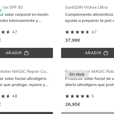
SPF 
COLOR 
50+
MEDIUM 
otion SPF 50
SunISDIN VitAox Ultra
o
SPF 
or solar corporal en loción
Complemento alimenticio
50
rata intensamente y
ayuda a preparar la piel a
 con su fórmula
con el complejo antioxida
4,7
4,7
nte al agua
VitaOX Ultra
€
37,99€
AÑADIR
AÑADIR
BODY 
SUNISDI
LOTION 
VITAOX 
SPF 
ULTRA
50
Fusion Water MAGIC Repair Color SPF 50
Sin stock
r solar facial ultraligero
Protector solar facial de 
or que protege, repara y
diario ultraligero que pro
e el daño solar con DNA
frente al daño solar con Fu
4,8
5
somes
Spectrum
€
26,95€