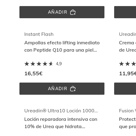
AÑADIR
DAYLISDIN® 
CHAMPÚ 
ULTRA 
SUAVE 
400ML
Instant Flash
Ureadi
Ampollas efecto lifting inmediato
Crema 
con Peptide Q10 para una piel
de Urea
firme y tersa
intens
4,9
engros
16,55€
11,95
AÑADIR
INSTANT 
FLASH
Ureadin® Ultra10 Loción 1000ml
Loción reparadora intensiva con
Protecto
10% de Urea que hidrata
que pro
intensamente y reduce la
daño s