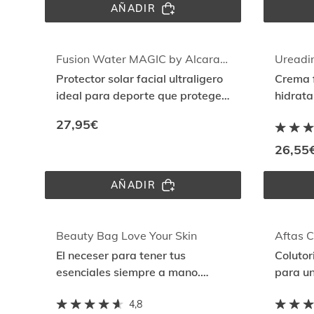
AÑADIR
FUSION 
WATER 
MAGIC 
COLOR 
LIGHT 
Fusion Water MAGIC by Alcaraz SPF 50
Ureadi
SPF 
Protector solar facial ultraligero
Crema f
50
ideal para deporte que protege
hidrata
con Thermal Aging Protection
firmeza
27,95€
26,55
AÑADIR
FUSION 
WATER 
MAGIC 
BY 
ALCARAZ 
Beauty Bag Love Your Skin
Aftas C
SPF 
El neceser para tener tus
Colutor
50
esenciales siempre a mano.
para un
Amplio y sin compartimentos,
del dol
4,8
100% de algodón