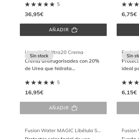
5
descamación de la piel seca
Repair
36,95€
6,75€
AÑADIR
UREADIN® 
ULTRA10 
LOCIÓN 
1000ML
Ureadin® Ultra20 Crema
Sin stock
Sin st
Crema antirugorisades con 20%
Protecto
de Urea que hidrata
ideal p
intensamente y reduce
con The
5
engrosamientos
16,95€
6,15€
AÑADIR
UREADIN® 
ULTRA20 
CREMA
Fusion Water MAGIC Libélula SPF 50
Fusion