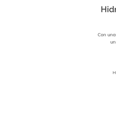
Hidr
Con una 
un
H