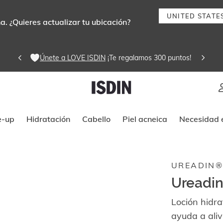
UNITED STATE
. ¿Quieres actualizar tu ubicación?
Únete a LOVE ISDIN
 ¡Te regalamos 300 puntos! 
Instrucciones de navegación por tec
e-up
Hidratación
Cabello
Piel acneica
Necesidad e
UREADIN
Ureadi
Loción hidr
ayuda a aliv