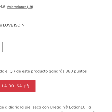
4,9
Valoraciones (19)
s LOVE ISDIN
 navegación por teclado
ades
o el QR de este producto ganarás
380 puntos
 LA BOLSA
e a diario la piel seca con Ureadin® Lotion10, la