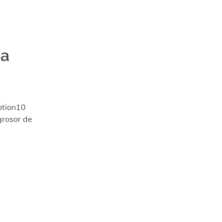
pa
otion10
grosor de