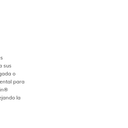
es
a sus
agada o
mental para
din®
ejando la