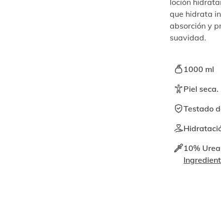
loción hidrat
que hidrata in
absorción y p
suavidad.
1000 ml
Piel seca.
Testado d
Hidratació
10% Urea 
Ingredien