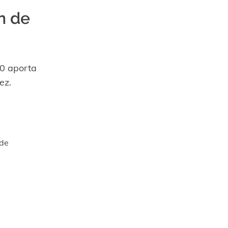
ón de
10 aporta
ez.
 de