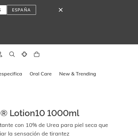
S
ESPAÑA
lado
specifica
Oral Care
New & Trending
®
n® Lotion10 1000ml
atante con 10% de Urea para piel seca que
iar la sensación de tirantez