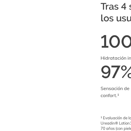
Tras 4
los usu
10
Hidratación i
97
Sensación de a
confort.¹
¹ Evaluación de l
Ureadin® Lotion1
70 años (con piel