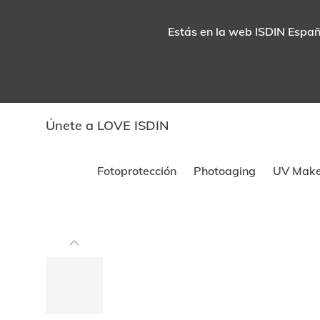
Estás en la web ISDIN España
Únete a LOVE ISDIN
Fotoprotección
Photoaging
UV Mak
Este
carrusel
muestra
imágenes
y
videos.