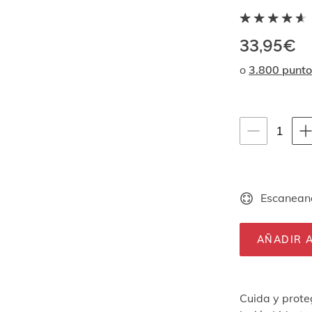
33,95€
o
3.800 punto
Instrucciones de
1
1
unid
Escaneand
AÑADIR A
Cuida y proteg