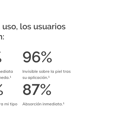
 uso, los usuarios
n:
%
96%
mediata
Invisible sobre la piel tras
meda.¹
su aplicación.¹
%
87%
a mi tipo
Absorción inmediata.¹