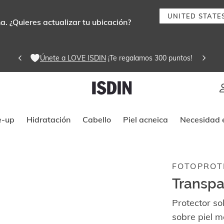
UNITED STATE
. ¿Quieres actualizar tu ubicación?
Únete a LOVE ISDIN
 ¡Te regalamos 300 puntos! 
Instrucciones de navegación por tec
e-up
Hidratación
Cabello
Piel acneica
Necesidad e
FOTOPROT
Transpa
Protector so
sobre piel m