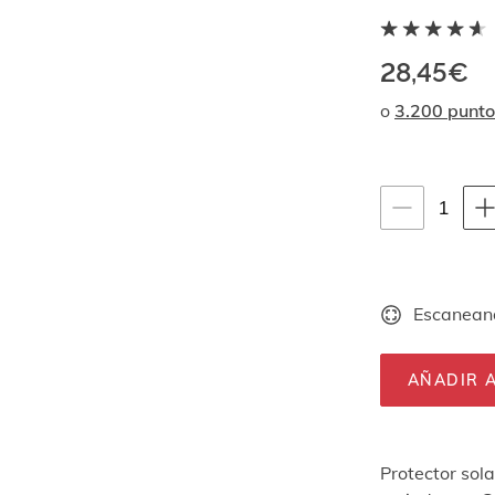
28,45€
o
3.200 punto
Instrucciones de
1
1
unid
Escaneand
AÑADIR A
Protector sola