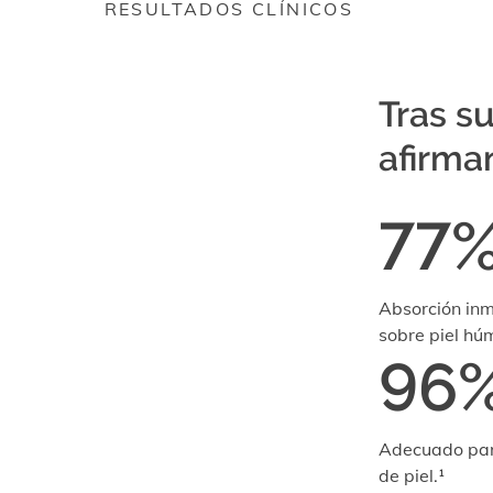
RESULTADOS CLÍNICOS
Tras su
afirma
77
Absorción in
sobre piel hú
96
Adecuado par
de piel.¹