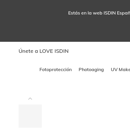
Estás en la web ISDIN España
Únete a LOVE ISDIN
Fotoprotección
Photoaging
UV Mak
Este
carrusel
muestra
imágenes
y
videos.