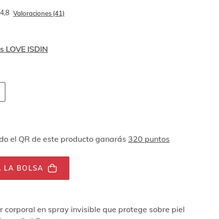
4,8
Valoraciones (41)
s LOVE ISDIN
 navegación por teclado
ades
o el QR de este producto ganarás
320 puntos
 LA BOLSA
r corporal en spray invisible que protege sobre piel