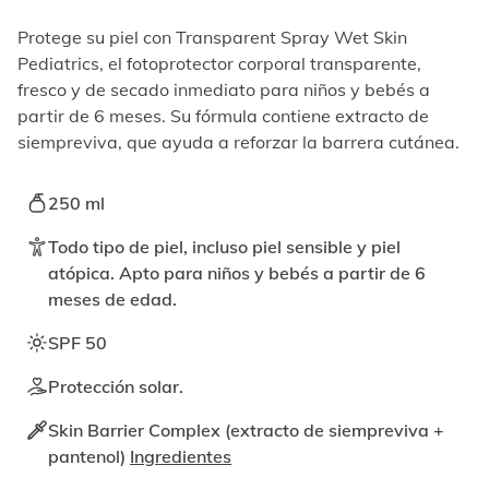
elemento
enfocable,
Protege su piel con Transparent Spray Wet Skin
los
Pediatrics, el fotoprotector corporal transparente,
videos
fresco y de secado inmediato para niños y bebés a
se
pueden
partir de 6 meses. Su fórmula contiene extracto de
reproducir
siempreviva, que ayuda a reforzar la barrera cutánea.
activando
el
botón
250 ml
correspondiente.
Todo tipo de piel, incluso piel sensible y piel
atópica. Apto para niños y bebés a partir de 6
meses de edad.
SPF 50
Protección solar.
Skin Barrier Complex (extracto de siempreviva +
pantenol)
Ingredientes