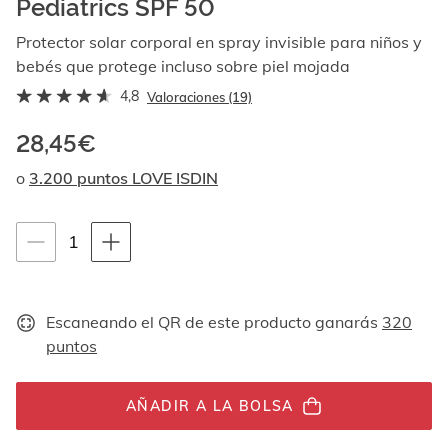
Pediatrics SPF 50
Al
navegar
Protector solar corporal en spray invisible para niños y
con
bebés que protege incluso sobre piel mojada
las
flechas
4,8
Valoraciones (19)
arriba
y
28,45€
abajo
se
o
3.200 puntos LOVE ISDIN
muestran
uno
por
Instrucciones de navegación por teclado
1
1
uno.
unidades
En
el
caso
Escaneando el QR de este producto ganarás
320
de
puntos
las
imágenes
no
AÑADIR A LA BOLSA
hay
ningún