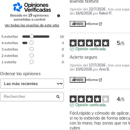
Buenas textura
Opinión del
22/7/2026
, tras una expe
del
16/6/2026
por
Rakel P.
Basado en
19
opiniones
sometidas a control
Informe
Útil
(0)
Ver todas las reseñas de este sitio
5
estrellas
16
5
/
5
4
estrellas
3
Opinión verificada
3
estrellas
0
2
estrellas
0
Acierto seguro
1
estrella
0
Opinión del
17/7/2026
, tras una expe
del
10/6/2026
por
Ana B.
Ordenar las opiniones
Informe
Útil
(0)
4
/
5
Opinión verificada
Fácil,rápido y cómodo de aplicar,
si no lo extiendo de forma adecu
con la mano, hay zonas que no la
cubro