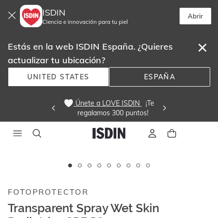
ISDIN
Abrir
Ciencia e innovación para tu piel
Estás en la web ISDIN España. ¿Quieres
actualizar tu ubicación?
UNITED STATES
ESPAÑA
 Únete a LOVE ISDIN 
  ¡Te
regalamos 300 puntos! 
Este
carrusel
muestra
FOTOPROTECTOR
imágenes
y
Transparent Spray Wet Skin
videos.