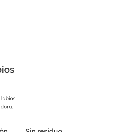
bios
 labios
adora.
ión
Sin residuo