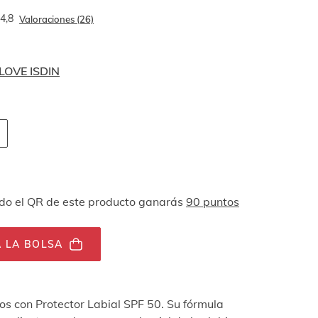
4,8
Valoraciones (26)
 LOVE ISDIN
 navegación por teclado
ades
o el QR de este producto ganarás
90 puntos
 LA BOLSA
ios con Protector Labial SPF 50. Su fórmula