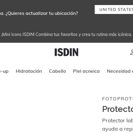
UNITED STATE
. ¿Quieres actualizar tu ubicación?
¡Mini Icons ISDIN! Combina tus favoritos y crea tu rutina más icónica.
Instrucciones de navegación por tec
e-up
Hidratación
Cabello
Piel acneica
Necesidad e
FOTOPROT
Protect
Protector la
ayuda a repa