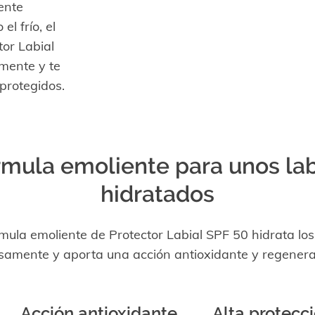
mente
l frío, el
tor Labial
amente y te
protegidos.
mula emoliente para unos la
hidratados
mula emoliente de Protector Labial SPF 50 hidrata los
samente y aporta una acción antioxidante y regener
Acción antioxidante
Alta protecc