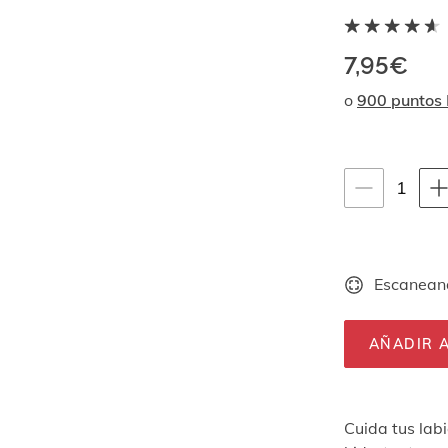
7,95€
o
900 puntos
Instrucciones de
1
1
unid
Escaneand
AÑADIR A
Cuida tus lab