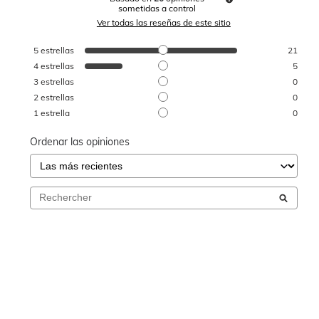
sometidas a control
Ver todas las reseñas de este sitio
5
estrellas
21
4
estrellas
5
3
estrellas
0
2
estrellas
0
1
estrella
0
Ordenar las opiniones