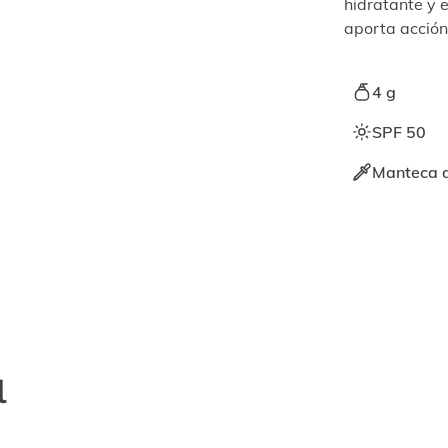
hidratante y e
aporta acción
4 g
SPF 50
Manteca de
l