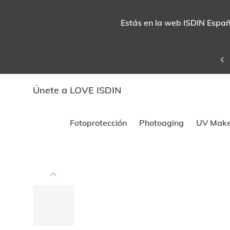
Estás en la web ISDIN España
Únete a LOVE ISDIN
Fotoprotección
Photoaging
UV Mak
Este
carrusel
muestra
imágenes
y
videos.