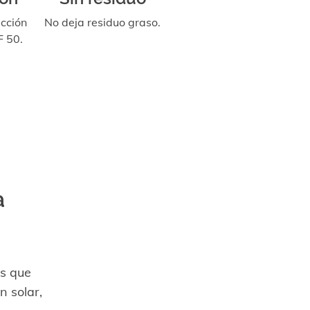
ección
No deja residuo graso.
 50.
a
es que
n solar,