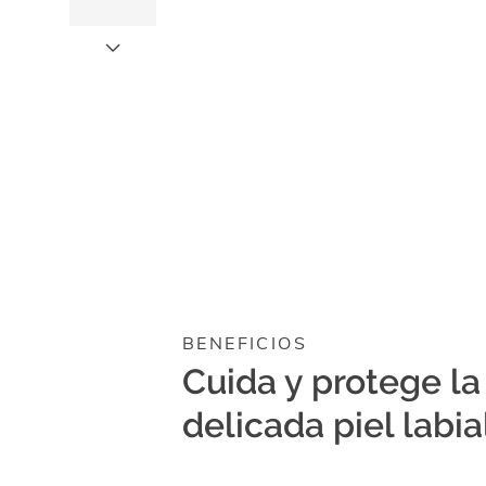
enfocable,
los
videos
se
pueden
reproducir
activando
el
botón
correspondiente.
BENEFICIOS
Cuida y protege la
delicada piel labia