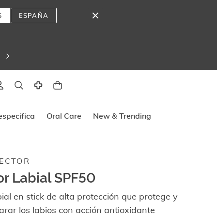
S
ESPAÑA
lado
specifica
Oral Care
New & Trending
ECTOR
or Labial SPF50
bial en stick de alta protección que protege y
rar los labios con acción antioxidante