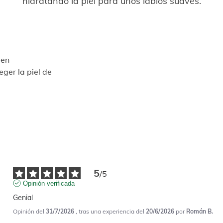
hidratando la piel para unos labios suaves.
 en
ger la piel de
5
/
5
Opinión verificada
Genial
Opinión del
31/7/2026
, tras una experiencia del
20/6/2026
por
Román B.