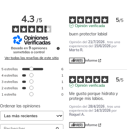
4.3
5
/
5
/
5
Opinión verificada
buen protector labial
Opinión del
21/7/2026
, tras una
experiencia del
15/6/2026
por
Basado en
9
opiniones
Marta R.
sometidas a control
Ver todas las reseñas de este sitio
Informe
Útil
(0)
5
estrellas
6
4
estrellas
1
5
/
5
3
estrellas
1
Opinión verificada
2
estrellas
1
Me gusta porque hidrata y 
1
estrella
0
protege mis labios.
Ordenar las opiniones
Opinión del
28/4/2026
, tras una
experiencia del
14/3/2026
por
Raquel A.
Informe
Útil
(0)