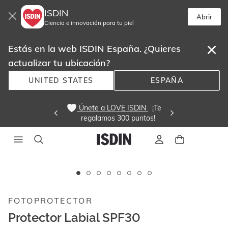
ISDIN
Abrir
Ciencia e innovación para tu piel
Estás en la web ISDIN España. ¿Quieres
actualizar tu ubicación?
UNITED STATES
ESPAÑA
 Únete a LOVE ISDIN 
  ¡Te
regalamos 300 puntos! 
Este
carrusel
muestra
FOTOPROTECTOR
imágenes
y
Protector Labial SPF30
videos.