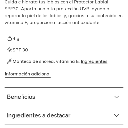
elemento
Cuida e hidrata tus labios con el Protector Labial
enfocable,
SPF30. Aporta una alta protección UVB, ayuda a
los
reparar la piel de los labios y, gracias a su contenido en
videos
vitamina E, proporciona acción antioxidante.
se
pueden
reproducir
4 g
activando
el
SPF 30
botón
correspondiente.
Manteca de shorea, vitamina E.
Ingredientes
Información adicional
Beneficios
Ingredientes a destacar