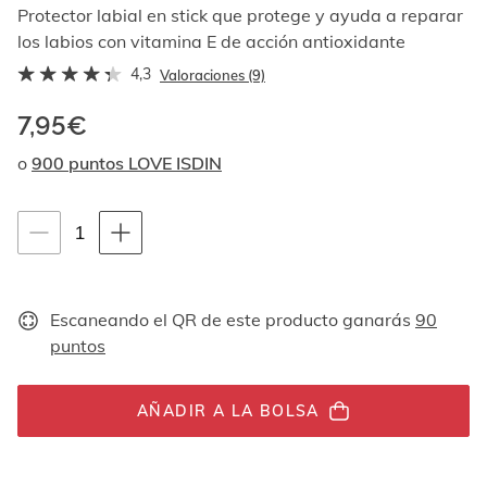
Al
Protector labial en stick que protege y ayuda a reparar
navegar
los labios con vitamina E de acción antioxidante
con
4,3
las
Valoraciones (9)
flechas
arriba
7,95€
y
o
900 puntos LOVE ISDIN
abajo
se
muestran
Instrucciones de navegación por teclado
uno
1
1
por
unidades
uno.
En
el
Escaneando el QR de este producto ganarás
90
caso
puntos
de
las
imágenes
AÑADIR A LA BOLSA
no
hay
ningún