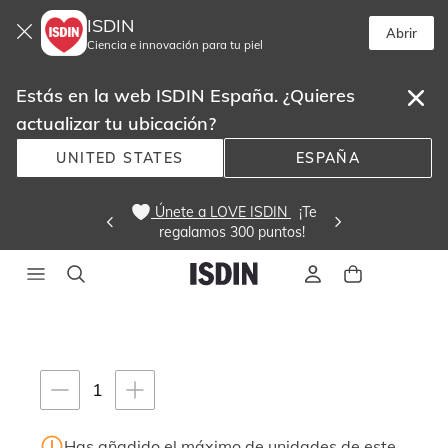
ISDIN
Abrir
Ciencia e innovación para tu piel
Estás en la web ISDIN España. ¿Quieres
actualizar tu ubicación?
UNITED STATES
ESPAÑA
 Únete a LOVE ISDIN 
  ¡Te
regalamos 300 puntos! 
Este
carrusel
muestra
imágenes
Instrucciones de navegación por teclado
y
1
1
videos.
unidades
Al
Has añadido el máximo de unidades de este
navegar