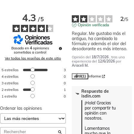
4.3
2
/
5
/
5
Opinión verificada
Regular. Me gustaba más el 
antiguo, ha cambiado la 
fórmula y además el olor del 
Basado en
4
opiniones
desodorante es más intenso.
sometidas a control
Opinión del
18/7/2026
, tras una
Ver todas las reseñas de este sitio
experiencia del
12/6/2026
por
Araceli M.
5
estrellas
3
Informe
4
estrellas
0
Útil
(1)
3
estrellas
0
2
estrellas
1
Respuesta de
isdin.com
1
estrella
0
¡Hola! Gracias 
por compartir tu 
Ordenar las opiniones
opinión con 
nosotros.

Lamentamos 
mucho que la 