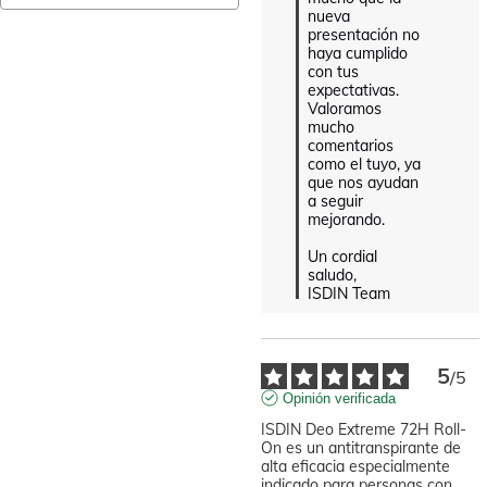
nueva 
presentación no 
haya cumplido 
con tus 
expectativas. 
Valoramos 
mucho 
comentarios 
como el tuyo, ya 
que nos ayudan 
a seguir 
mejorando.

Un cordial 
saludo,

ISDIN Team
5
/
5
Opinión verificada
ISDIN Deo Extreme 72H Roll-
On es un antitranspirante de 
alta eficacia especialmente 
indicado para personas con 