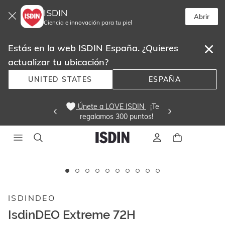
ISDIN
Abrir
Ciencia e innovación para tu piel
Estás en la web ISDIN España. ¿Quieres
actualizar tu ubicación?
UNITED STATES
ESPAÑA
 Únete a LOVE ISDIN 
  ¡Te
regalamos 300 puntos! 
Este
carrusel
Nuevo
muestra
ISDINDEO
imágenes
y
IsdinDEO Extreme 72H
videos.