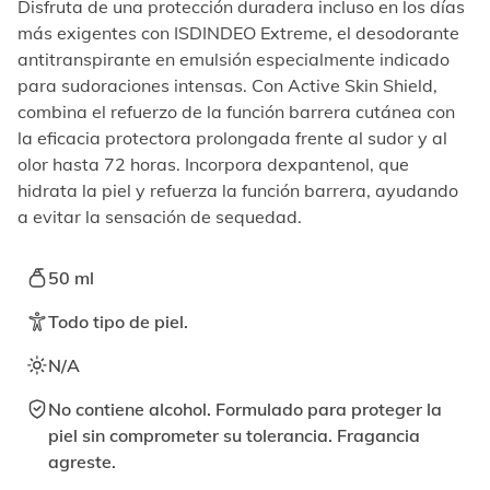
elemento
Disfruta de una protección duradera incluso en los días
enfocable,
más exigentes con ISDINDEO Extreme, el desodorante
los
antitranspirante en emulsión especialmente indicado
videos
para sudoraciones intensas. Con Active Skin Shield,
se
combina el refuerzo de la función barrera cutánea con
pueden
reproducir
la eficacia protectora prolongada frente al sudor y al
activando
olor hasta 72 horas. Incorpora dexpantenol, que
el
hidrata la piel y refuerza la función barrera, ayudando
botón
a evitar la sensación de sequedad.
correspondiente.
50 ml
Todo tipo de piel.
N/A
No contiene alcohol. Formulado para proteger la
piel sin comprometer su tolerancia. Fragancia
agreste.