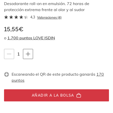
Al
Desodorante roll-on en emulsión. 72 horas de
navegar
protección extrema frente al olor y al sudor
con
4,3
las
Valoraciones (4)
flechas
arriba
15,55€
y
o
1.700 puntos LOVE ISDIN
abajo
se
muestran
Instrucciones de navegación por teclado
uno
1
1
por
unidades
uno.
En
el
Escaneando el QR de este producto ganarás
170
caso
puntos
de
las
imágenes
AÑADIR A LA BOLSA
no
hay
ningún