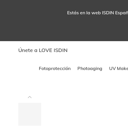
Estás en la web ISDIN España
Únete a LOVE ISDIN
Fotoprotección
Photoaging
UV Mak
Este
carrusel
muestra
imágenes
y
videos.