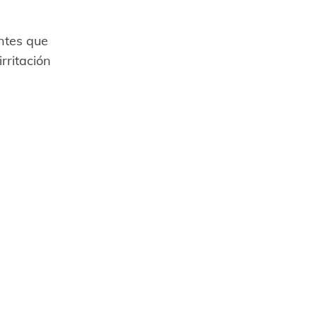
ntes que
rritación