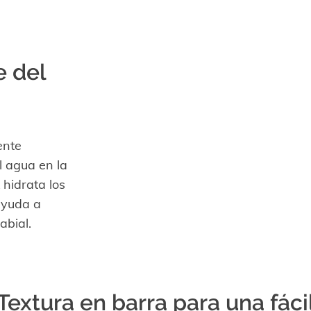
e del
ente
l agua en la
 hidrata los
ayuda a
abial.
Textura en barra para una fáci