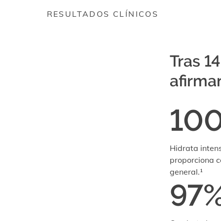
RESULTADOS CLÍNICOS
Tras 14
afirma
10
Hidrata inte
proporciona c
general.¹
97