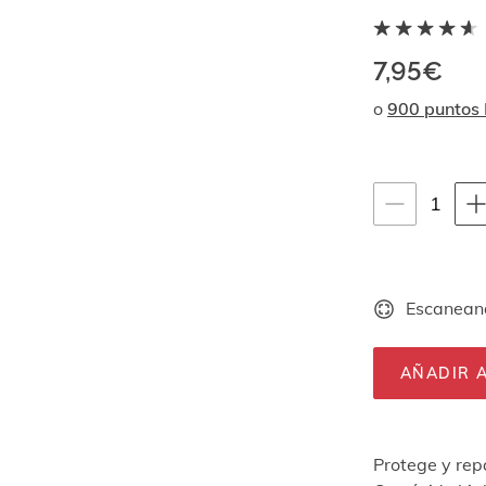
7,95€
o
900 puntos
Instrucciones de
1
1
unid
Escaneand
AÑADIR A
Protege y rep