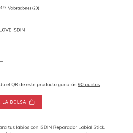
4,9
Valoraciones (29)
 LOVE ISDIN
 navegación por teclado
ades
o el QR de este producto ganarás
90 puntos
 LA BOLSA
ara tus labios con ISDIN Reparador Labial Stick.