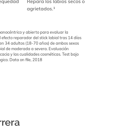
sequedad
Repara los labios secos o
agrietados.¹
 monocéntrico y abierto para evaluar la
 efecto reparador del stick labial tras 14 días
o en 34 adultos (18-70 años) de ambos sexos
ial de moderada a severa. Evaluación
icacia y las cualidades cosméticas. Test bajo
gico. Data on file, 2018
rrera