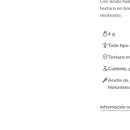
Con ácido hial
textura en bar
necesario.
4 g
Todo tipo 
Textura e
Cuidado, p
Aceite de 
hialurónic
Información a