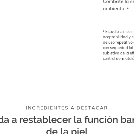
Combate la 
ambiental.¹
¹ Estudio clínico
aceptabilidad y el
de uso repetitiv
con sequedad lab
subjetiva de la ef
control dermatoló
INGREDIENTES A DESTACAR
a a restablecer la función ba
de la piel