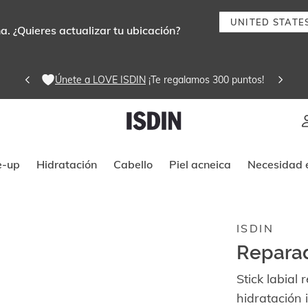
UNITED STATE
. ¿Quieres actualizar tu ubicación?
Únete a LOVE ISDIN
 ¡Te regalamos 300 puntos! 
Instrucciones de navegación por tec
e-up
Hidratación
Cabello
Piel acneica
Necesidad e
ISDIN
Reparad
Stick labial
hidratación 