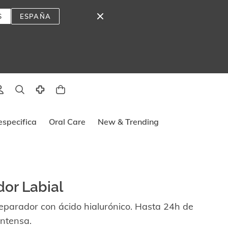
S
ESPAÑA
lado
specifica
Oral Care
New & Trending
or Labial
 reparador con ácido hialurónico. Hasta 24h de
intensa.