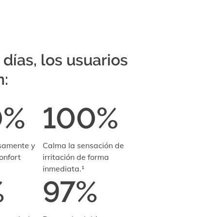
 días, los usuarios
n:
0%
100%
nsamente y
Calma la sensación de
onfort
irritación de forma
inmediata.¹
%
97%