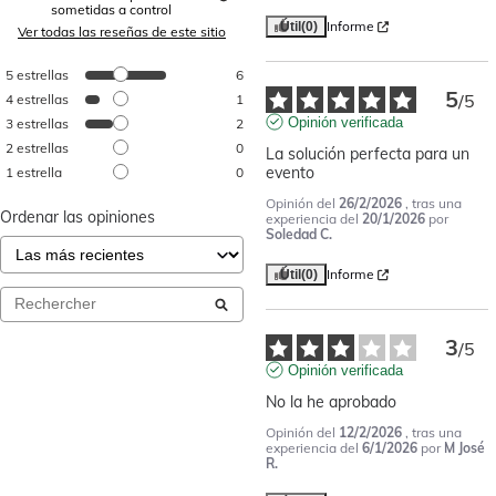
sometidas a control
Informe
Útil
(0)
Ver todas las reseñas de este sitio
5
estrellas
6
5
/
5
4
estrellas
1
Opinión verificada
3
estrellas
2
2
estrellas
0
La solución perfecta para un 
evento
1
estrella
0
Opinión del
26/2/2026
, tras una
Ordenar las opiniones
experiencia del
20/1/2026
por
Soledad C.
Informe
Útil
(0)
3
/
5
Opinión verificada
No la he aprobado
Opinión del
12/2/2026
, tras una
experiencia del
6/1/2026
por
M José
R.