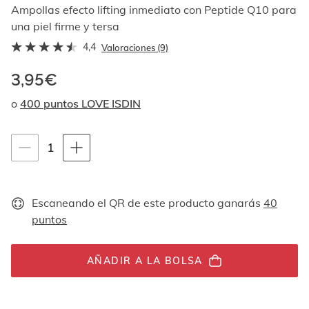
Al
Ampollas efecto lifting inmediato con Peptide Q10 para
navegar
una piel firme y tersa
con
4,4
las
Valoraciones (9)
flechas
arriba
3,95€
y
o
400 puntos LOVE ISDIN
abajo
se
muestran
Instrucciones de navegación por teclado
uno
1
1
por
unidades
uno.
En
el
Escaneando el QR de este producto ganarás
40
caso
puntos
de
las
imágenes
AÑADIR A LA BOLSA
no
hay
ningún