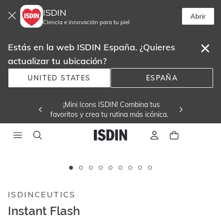
ISDIN
Abrir
Ciencia e innovación para tu piel
Estás en la web ISDIN España. ¿Quieres
actualizar tu ubicación?
UNITED STATES
ESPAÑA
 ¡Mini Icons ISDIN! Combina tus
favoritos y crea tu rutina más icónica. 
Este
carrusel
muestra
ISDINCEUTICS
imágenes
y
Instant Flash
videos.