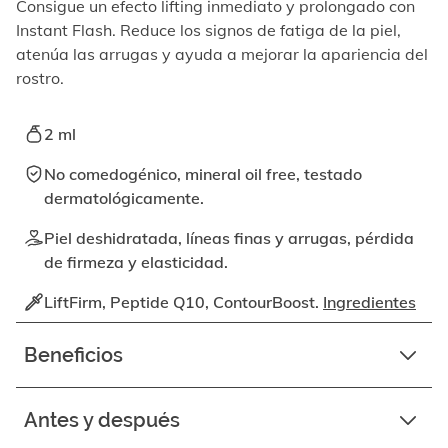
elemento
Consigue un efecto lifting inmediato y prolongado con
enfocable,
Instant Flash. Reduce los signos de fatiga de la piel,
los
atenúa las arrugas y ayuda a mejorar la apariencia del
videos
rostro.
se
pueden
reproducir
2 ml
activando
el
No comedogénico, mineral oil free, testado
botón
dermatológicamente.
correspondiente.
Piel deshidratada, líneas finas y arrugas, pérdida
de firmeza y elasticidad.
LiftFirm, Peptide Q10, ContourBoost.
Ingredientes
Beneficios
Antes y después