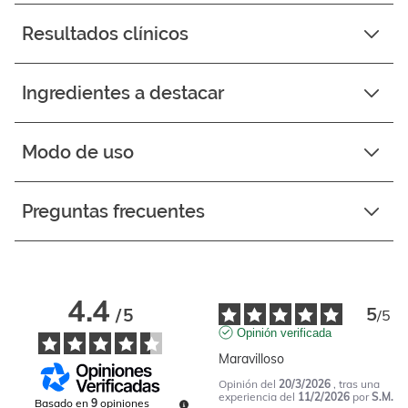
Resultados clínicos
Ingredientes a destacar
Modo de uso
Preguntas frecuentes
4.4
5
/
5
/
5
Opinión verificada
Maravilloso
Opinión del
20/3/2026
, tras una
experiencia del
11/2/2026
por
S.M.
Basado en
9
opiniones