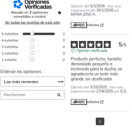
Opinión del
5/3/2026
, tras una
experiencia del
26/1/2026
por
Basado en
2
opiniones
MARIA JOSE A.
sometidas a control
Ver todas las reseñas de este sitio
Informe
Útil
(0)
5
estrellas
2
4
estrellas
0
5
/
5
3
estrellas
0
Opinión verificada
2
estrellas
0
Producto perfecto, tamaño 
1
estrella
0
demasiado pequeño e 
incómodo para la ducha, se 
Ordenar las opiniones
agradecería un bote más 
grande sin dosificador
Opinión del
5/10/2025
, tras una
experiencia del
27/8/2025
por
D.G.
Informe
Útil
(0)
1