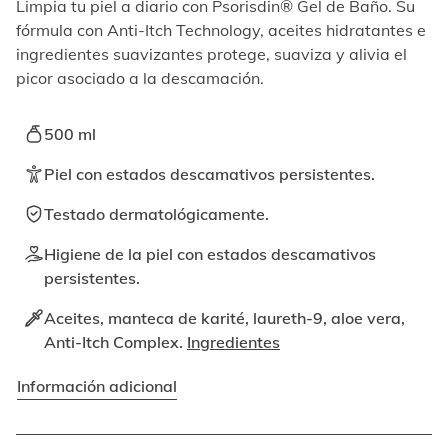
elemento
Limpia tu piel a diario con Psorisdin® Gel de Baño. Su
enfocable,
fórmula con Anti-Itch Technology, aceites hidratantes e
los
ingredientes suavizantes protege, suaviza y alivia el
videos
picor asociado a la descamación.
se
pueden
reproducir
500 ml
activando
el
Piel con estados descamativos persistentes.
botón
correspondiente.
Testado dermatológicamente.
Higiene de la piel con estados descamativos
persistentes.
Aceites, manteca de karité, laureth-9, aloe vera,
Anti-Itch Complex.
Ingredientes
Información adicional