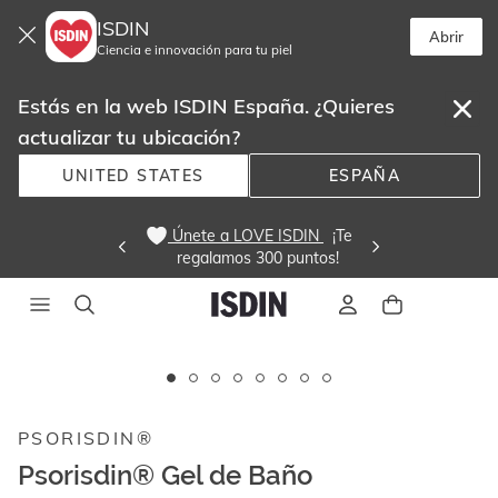
ISDIN
Abrir
Ciencia e innovación para tu piel
Estás en la web ISDIN España. ¿Quieres
actualizar tu ubicación?
UNITED STATES
ESPAÑA
 Únete a LOVE ISDIN 
  ¡Te
regalamos 300 puntos! 
Este
carrusel
muestra
PSORISDIN®
imágenes
y
Psorisdin® Gel de Baño
videos.