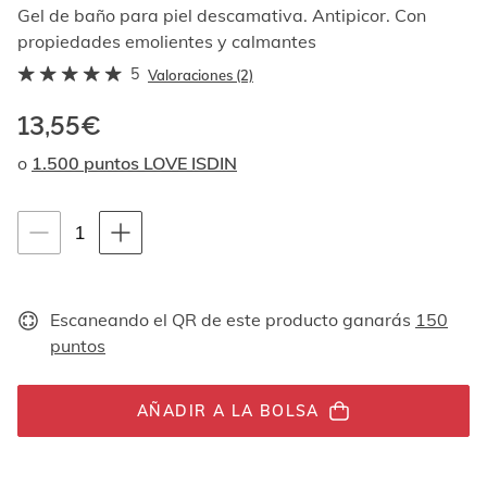
Al
Gel de baño para piel descamativa. Antipicor. Con
navegar
propiedades emolientes y calmantes
con
5
las
Valoraciones (2)
flechas
arriba
13,55€
y
o
1.500 puntos LOVE ISDIN
abajo
se
muestran
Instrucciones de navegación por teclado
uno
1
1
por
unidades
uno.
En
el
Escaneando el QR de este producto ganarás
150
caso
puntos
de
las
imágenes
AÑADIR A LA BOLSA
no
hay
ningún