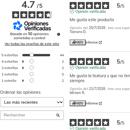
4.7
5
/
5
/
5
Opinión verificada
Me gusta este producto
Opinión del
25/7/2026
, tras una expe
Tamara D.
Basado en
50
opiniones
sometidas a control
Informe
Útil
(0)
Ver todas las reseñas de este sitio
5
estrellas
44
5
/
5
4
estrellas
2
Opinión verificada
3
estrellas
2
2
estrellas
0
Me gusta la textura y que no ten
siempre.
1
estrella
2
Opinión del
21/7/2026
, tras una expe
Ordenar las opiniones
Miriam R.
Informe
Útil
(0)
5
/
5
Opinión verificada