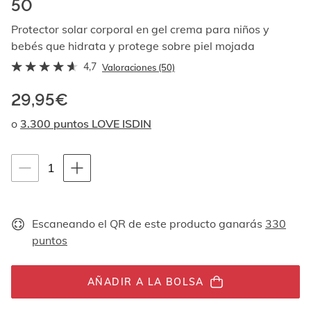
50
Al
navegar
Protector solar corporal en gel crema para niños y
con
bebés que hidrata y protege sobre piel mojada
las
flechas
4,7
Valoraciones (50)
arriba
y
29,95€
abajo
se
o
3.300 puntos LOVE ISDIN
muestran
uno
por
Instrucciones de navegación por teclado
1
1
uno.
unidades
En
el
caso
Escaneando el QR de este producto ganarás
330
de
puntos
las
imágenes
no
AÑADIR A LA BOLSA
hay
ningún