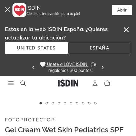
ISDIN
Abrir
Ciencia e innovación para tu piel
Estás en la web ISDIN España. ¿Quieres
actualizar tu ubicación?
UNITED STATES
ESPAÑA
 Únete a LOVE ISDIN 
  ¡Te
regalamos 300 puntos! 
Este
carrusel
muestra
FOTOPROTECTOR
imágenes
y
Gel Cream Wet Skin Pediatrics SPF
videos.