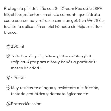
elemento
enfocable,
Protege la piel del niño con Gel Cream Pediatrics SPF
los
50, el fotoprotector con efecto calmante que hidrata
videos
como una crema y refresca como un gel. Con Wet Skin,
se
pueden
facilita la aplicación en piel húmeda sin dejar residuo
reproducir
blanco.
activando
el
botón
250 ml
correspondiente.
Todo tipo de piel, incluso piel sensible y piel
atópica. Apto para niños y bebés a partir de 6
meses de edad.
SPF 50
Muy resistente al agua y resistente a la fricción,
testado pediátrica y dermatológicamente.
Protección solar.