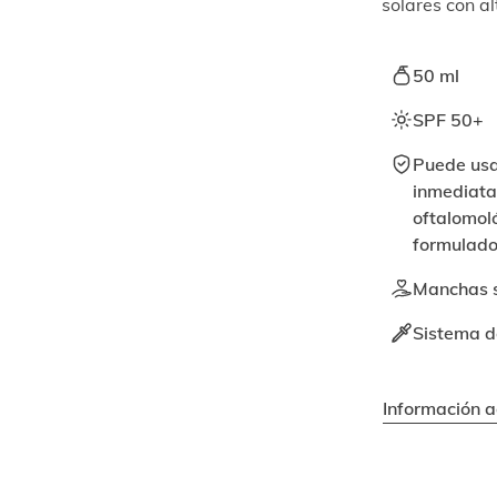
solares con a
50 ml
SPF 50+
Puede usa
inmediata,
oftalomol
formulado 
Manchas so
Sistema de
Información a