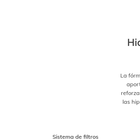
Hi
La fórm
aport
reforza
las hi
Sistema de filtros