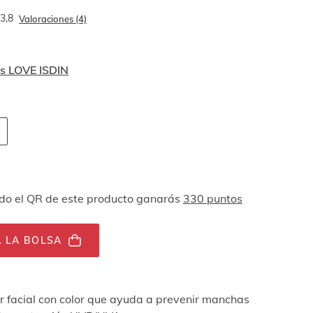
3,8
Valoraciones (4)
s LOVE ISDIN
 navegación por teclado
ades
o el QR de este producto ganarás
330 puntos
 LA BOLSA
ar facial con color que ayuda a prevenir manchas