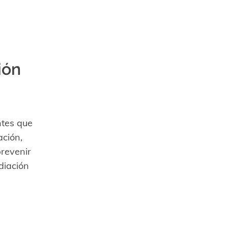
ión
ntes que
ación,
prevenir
diación