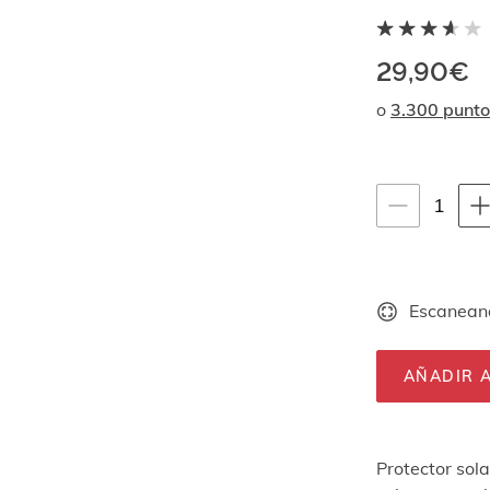
29,90€
o
3.300 punto
Instrucciones de
1
1
unid
Escaneand
AÑADIR A
Protector sol