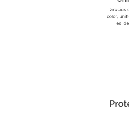
Gracias 
color, unif
es id
Prot