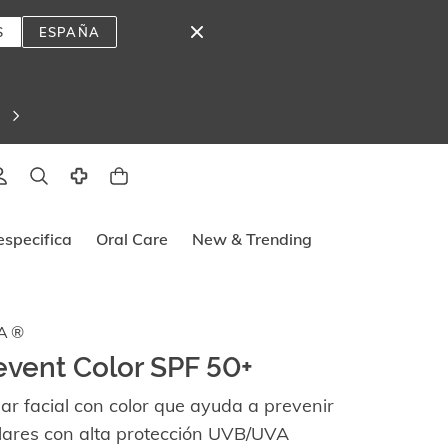
S
ESPAÑA
lado
specifica
Oral Care
New & Trending
A®
event Color SPF 50+
lar facial con color que ayuda a prevenir
ares con alta protección UVB/UVA