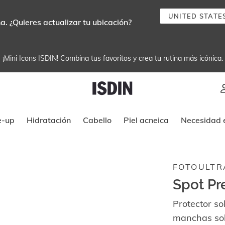
UNITED STATE
. ¿Quieres actualizar tu ubicación?
¡Mini Icons ISDIN! Combina tus favoritos y crea tu rutina más icónica.
Instrucciones de navegación por tec
e-up
Hidratación
Cabello
Piel acneica
Necesidad e
FOTOULTR
Spot Pr
Protector so
manchas sol