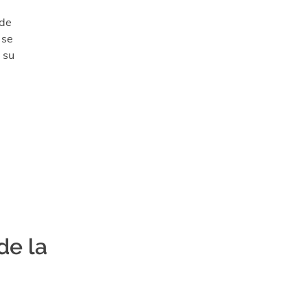
 de
 se
a su
de la