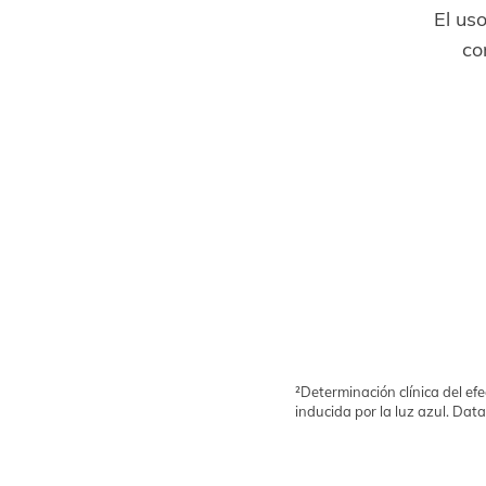
El us
co
²Determinación clínica del efe
inducida por la luz azul. Data 