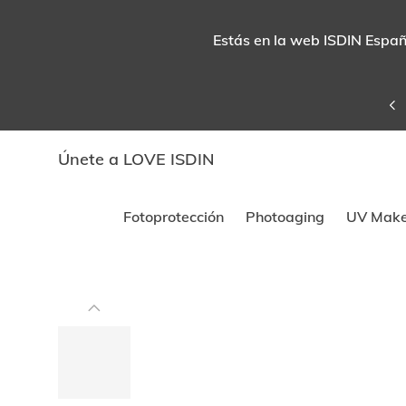
Estás en la web ISDIN España
Únete a LOVE ISDIN
Fotoprotección
Photoaging
UV Mak
Este
carrusel
muestra
imágenes
y
videos.