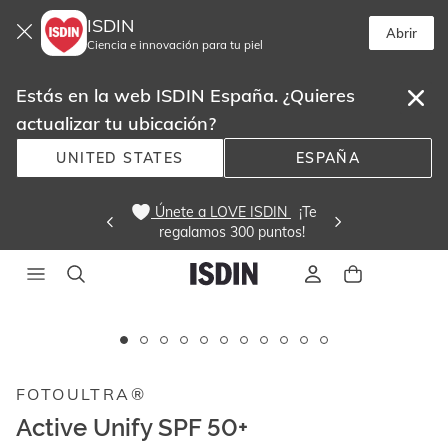
ISDIN
Abrir
Ciencia e innovación para tu piel
Estás en la web ISDIN España. ¿Quieres
actualizar tu ubicación?
UNITED STATES
ESPAÑA
 Únete a LOVE ISDIN 
  ¡Te
regalamos 300 puntos! 
Este
carrusel
muestra
FOTOULTRA®
imágenes
y
Active Unify SPF 50+
videos.