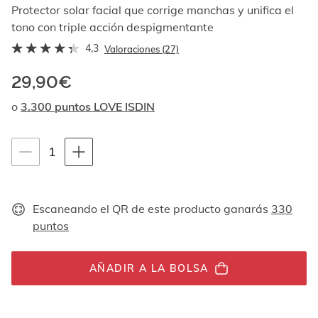
Al
Protector solar facial que corrige manchas y unifica el
navegar
tono con triple acción despigmentante
con
4,3
las
Valoraciones (27)
flechas
arriba
29,90€
y
o
3.300 puntos LOVE ISDIN
abajo
se
muestran
Instrucciones de navegación por teclado
uno
1
1
por
unidades
uno.
En
el
Escaneando el QR de este producto ganarás
330
caso
puntos
de
las
imágenes
AÑADIR A LA BOLSA
no
hay
ningún