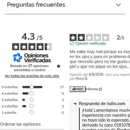
Preguntas frecuentes
4.3
2
/
5
/
5
Opinión verificada
Me sabe muy mal porque es muy 
en los ojos y para mi problema d
que necesito pero no me gusta c
Basado en
27
opiniones
piel y que me pique en los ojos…
sometidas a control
Opinión del
6/8/2026
, tras una exper
Ver todas las reseñas de este sitio
por
Rosa B.
5
estrellas
17
Informe
Útil
(0)
4
estrellas
5
3
estrellas
2
Respuesta de
isdin.com
2
estrellas
3
¡Hola! Lamentamos mucho
1
estrella
0
experiencia con nuestro p
no haya sido la esperada
Ordenar las opiniones
derivado tu caso 0181078