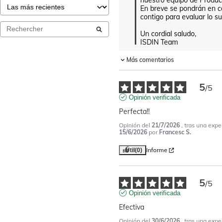
nuestro equipo de Product
En breve se pondrán en c
contigo para evaluar lo su
Un cordial saludo,

ISDIN Team
Más comentarios
5
/
5
Opinión verificada
Perfecta!!
Opinión del
21/7/2026
, tras una expe
15/6/2026
por
Francesc S.
Informe
Útil
(0)
5
/
5
Opinión verificada
Efectiva
Opinión del
30/6/2026
, tras una expe