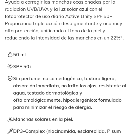
elemento
Ayuda a corregir las manchas ocasionadas por la
enfocable,
radiación UVB/UVA y la luz solar azul con el
los
fotoprotector de uso diario Active Unify SPF 50+.
videos
Proporciona triple acción despigmentante y una muy
se
alta protección, unificando el tono de la piel y
pueden
reproducir
reduciendo la intensidad de las manchas en un 22%¹ .
activando
el
50 ml
botón
correspondiente.
SPF 50+
Sin perfume, no comedogénico, textura ligera,
absorción inmediata, no irrita los ojos, resistente al
agua, testado dermatológica y
oftalomológicamente, hipoalergénico: formulado
para minimizar el riesgo de alergia.
Manchas solares en la piel.
DP3-Complex (niacinamida, esclareolida, Pisum