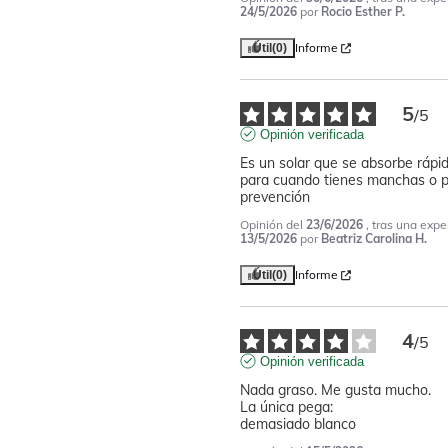
24/5/2026
por
Rocio Esther P.
Informe
Útil
(0)
5
/
5
Opinión verificada
Es un solar que se absorbe rápido
para cuando tienes manchas o p
prevención
Opinión del
23/6/2026
, tras una expe
13/5/2026
por
Beatriz Carolina H.
Informe
Útil
(0)
4
/
5
Opinión verificada
Nada graso. Me gusta mucho.

La única pega:

demasiado blanco