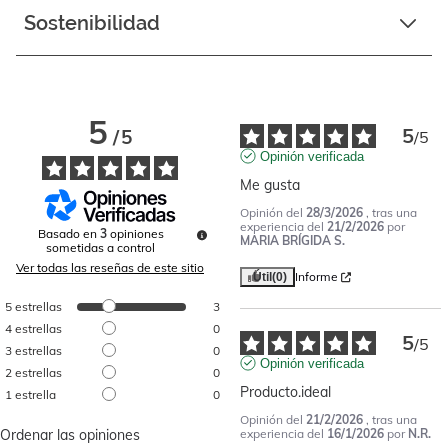
Sostenibilidad
5
5
/
5
/
5
Opinión verificada
Me gusta
Opinión del
28/3/2026
, tras una
experiencia del
21/2/2026
por
Basado en
3
opiniones
MARIA BRÍGIDA S.
sometidas a control
Ver todas las reseñas de este sitio
Informe
Útil
(0)
5
estrellas
3
4
estrellas
0
5
/
5
3
estrellas
0
Opinión verificada
2
estrellas
0
Producto.ideal
1
estrella
0
Opinión del
21/2/2026
, tras una
Ordenar las opiniones
experiencia del
16/1/2026
por
N.R.