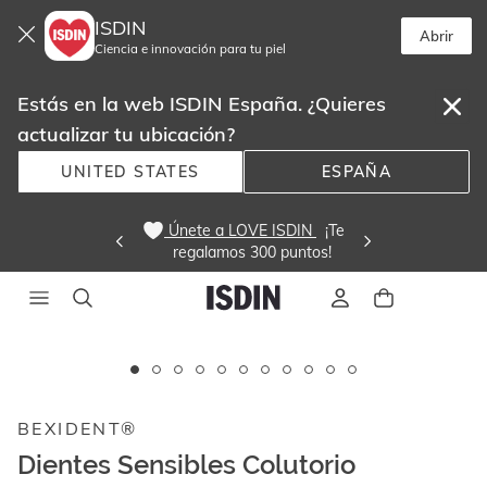
ISDIN
Abrir
Ciencia e innovación para tu piel
Estás en la web ISDIN España. ¿Quieres
actualizar tu ubicación?
UNITED STATES
ESPAÑA
 Únete a LOVE ISDIN 
  ¡Te
regalamos 300 puntos! 
Este
carrusel
muestra
BEXIDENT®
imágenes
y
Dientes Sensibles Colutorio
videos.