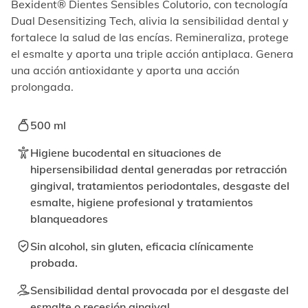
elemento
Bexident® Dientes Sensibles Colutorio, con tecnología
enfocable,
Dual Desensitizing Tech, alivia la sensibilidad dental y
los
fortalece la salud de las encías. Remineraliza, protege
videos
el esmalte y aporta una triple acción antiplaca. Genera
se
una acción antioxidante y aporta una acción
pueden
reproducir
prolongada.
activando
el
500 ml
botón
correspondiente.
Higiene bucodental en situaciones de
hipersensibilidad dental generadas por retracción
gingival, tratamientos periodontales, desgaste del
esmalte, higiene profesional y tratamientos
blanqueadores
Sin alcohol, sin gluten, eficacia clínicamente
probada.
Sensibilidad dental provocada por el desgaste del
esmalte o recesión gingival.