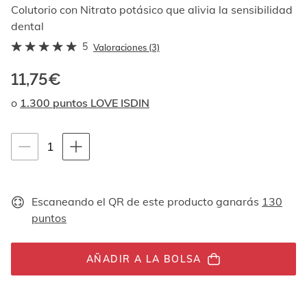
Al
Colutorio con Nitrato potásico que alivia la sensibilidad
navegar
dental
con
5
las
Valoraciones (3)
flechas
arriba
11,75€
y
o
1.300 puntos LOVE ISDIN
abajo
se
muestran
Instrucciones de navegación por teclado
uno
1
1
por
unidades
uno.
En
el
Escaneando el QR de este producto ganarás
130
caso
puntos
de
las
imágenes
AÑADIR A LA BOLSA
no
hay
ningún