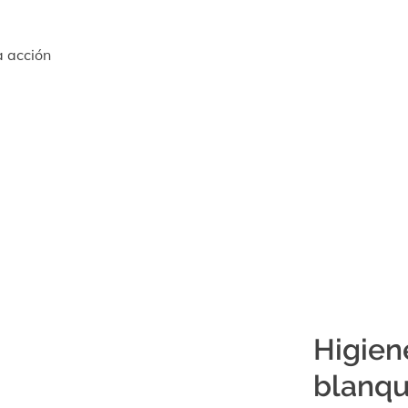
a acción
Higien
blanq