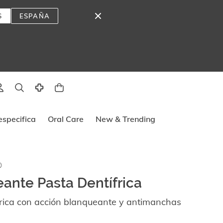
S
ESPAÑA
lado
specifica
Oral Care
New & Trending
®
ante Pasta Dentífrica
frica con acción blanqueante y antimanchas