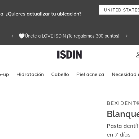
UNITED STATE
. ¿Quieres actualizar tu ubicación?
Únete a LOVE ISDIN
 ¡Te regalamos 300 puntos! 
Instrucciones de navegación por tec
e-up
Hidratación
Cabello
Piel acneica
Necesidad e
BEXIDENT
Blanque
Pasta dentí
en 7 días