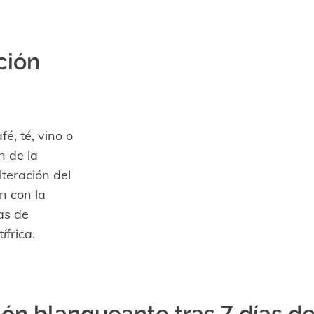
ción
é, té, vino o
n de la
teración del
n con la
as de
frica.
ón blanqueante tras 7 días d