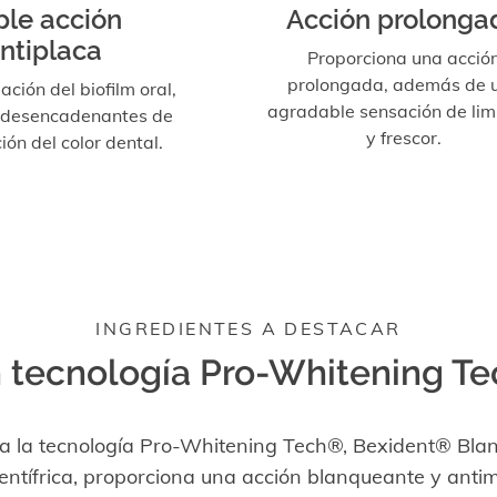
iple acción
Acción prolonga
ntiplaca
Proporciona una acció
prolongada, además de 
eación del biofilm oral,
agradable sensación de lim
s desencadenantes de
y frescor.
ción del color dental.
INGREDIENTES A DESTACAR
 tecnología Pro-Whitening T
 a la tecnología Pro-Whitening Tech®, Bexident® Bla
entífrica, proporciona una acción blanqueante y anti