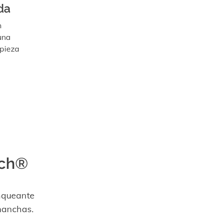
da
n
una
pieza
ech®
nqueante
manchas.