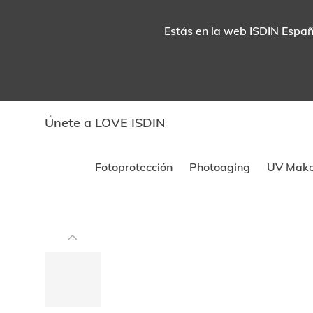
Estás en la web ISDIN España
Únete a LOVE ISDIN
Fotoprotección
Photoaging
UV Mak
Este
carrusel
Sin stock
muestra
imágenes
y
videos.