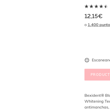
12,15€
o
1.400 punto
Escaneand
PRODUCT
Bexident® Bla
Whitening Tec
antimanchas, 