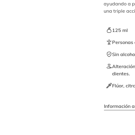
ayudando a pr
una triple ac
125 ml
Personas c
Sin alcoho
Alteración
dientes.
Flúor, citr
Información a