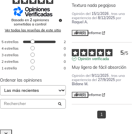
Textura nada pegajosa
Opinión del
15/1/2026
, tras una
experiencia del
8/12/2025
por
Basado en
2
opiniones
Raquel A.
sometidas a control
Ver todas las reseñas de este sitio
Informe
Útil
(0)
5
estrellas
2
4
estrellas
0
5
/
5
3
estrellas
0
Opinión verificada
2
estrellas
0
Muy ligera de fácil absorción
1
estrella
0
Opinión del
9/11/2025
, tras una
Ordenar las opiniones
experiencia del
27/9/2025
por
Bidane M.
Informe
Útil
(0)
1