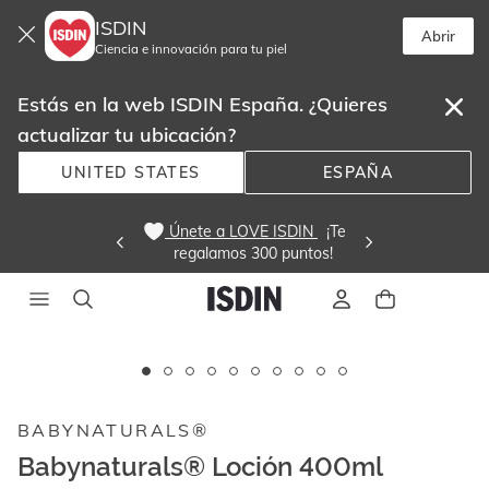
ISDIN
Abrir
Ciencia e innovación para tu piel
Estás en la web ISDIN España. ¿Quieres
actualizar tu ubicación?
UNITED STATES
ESPAÑA
 Únete a LOVE ISDIN 
  ¡Te
regalamos 300 puntos! 
Este
carrusel
muestra
BABYNATURALS®
imágenes
y
Babynaturals® Loción 400ml
videos.