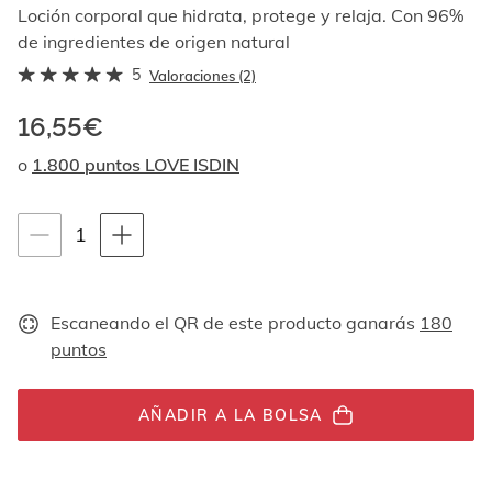
Al
Loción corporal que hidrata, protege y relaja. Con 96%
navegar
de ingredientes de origen natural
con
5
las
Valoraciones (2)
flechas
arriba
16,55€
y
o
1.800 puntos LOVE ISDIN
abajo
se
muestran
Instrucciones de navegación por teclado
uno
1
1
por
unidades
uno.
En
el
Escaneando el QR de este producto ganarás
180
caso
puntos
de
las
imágenes
AÑADIR A LA BOLSA
no
hay
ningún