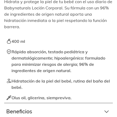
elemento
Hidrata y protege la piel de tu bebé con el uso diario de
enfocable,
Babynaturals Loción Corporal. Su fórmula con un 96%
los
de ingredientes de origen natural aporta una
videos
hidratación inmediata a la piel respetando la función
se
barrera.
pueden
reproducir
activando
400 ml
el
botón
Rápida absorción, testado pediátrica y
correspondiente.
dermatológicamente; hipoalergénico: formulado
para minimizar riesgos de alergia; 96% de
ingredientes de origen natural.
Hidratación de la piel del bebé, rutina del baño del
bebé.
Olus oil, glicerina, siempreviva.
Beneficios