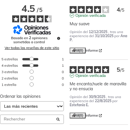
4.5
4
/
5
/
5
Opinión verificada
Muy suave
Opinión del
12/12/2025
, tras una
experiencia del
31/10/2025
por
Ana
Basado en
2
opiniones
P.
sometidas a control
Ver todas las reseñas de este sitio
Informe
Útil
(0)
5
estrellas
1
4
estrellas
1
5
/
5
3
estrellas
0
Opinión verificada
2
estrellas
0
Me encanta,huele de maravilla 
1
estrella
0
y no ensucia
Ordenar las opiniones
Opinión del
30/9/2025
, tras una
experiencia del
22/8/2025
por
Estefanía E.
Informe
Útil
(0)