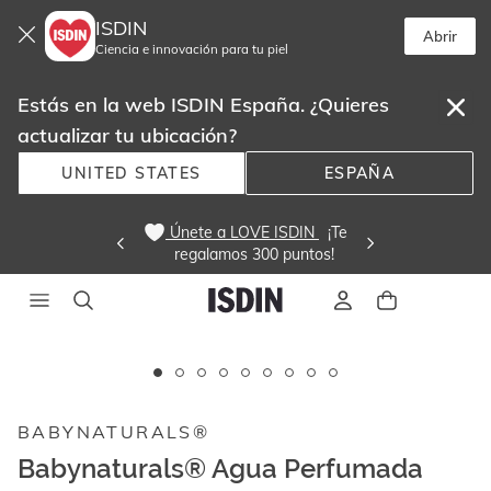
ISDIN
Abrir
Ciencia e innovación para tu piel
Estás en la web ISDIN España. ¿Quieres
actualizar tu ubicación?
UNITED STATES
ESPAÑA
 Únete a LOVE ISDIN 
  ¡Te
regalamos 300 puntos! 
Este
carrusel
muestra
BABYNATURALS®
imágenes
y
Babynaturals® Agua Perfumada
videos.