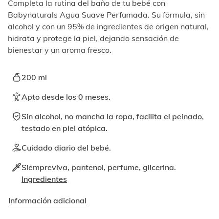
elemento
Completa la rutina del baño de tu bebé con
enfocable,
Babynaturals Agua Suave Perfumada. Su fórmula, sin
los
alcohol y con un 95% de ingredientes de origen natural,
videos
hidrata y protege la piel, dejando sensación de
se
bienestar y un aroma fresco.
pueden
reproducir
activando
200 ml
el
botón
Apto desde los 0 meses.
correspondiente.
Sin alcohol, no mancha la ropa, facilita el peinado,
testado en piel atópica.
Cuidado diario del bebé.
Siempreviva, pantenol, perfume, glicerina.
Ingredientes
Información adicional