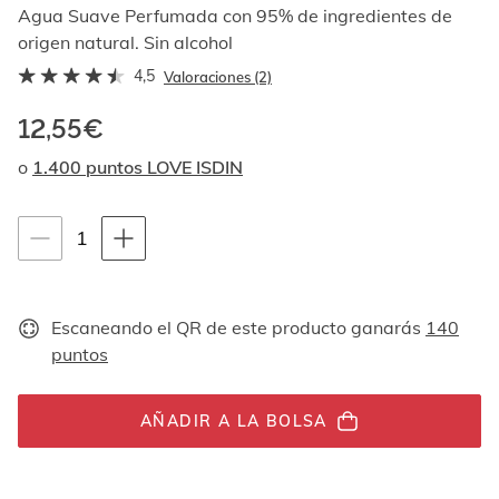
Al
Agua Suave Perfumada con 95% de ingredientes de
navegar
origen natural. Sin alcohol
con
4,5
las
Valoraciones (2)
flechas
arriba
12,55€
y
o
1.400 puntos LOVE ISDIN
abajo
se
muestran
Instrucciones de navegación por teclado
uno
1
1
por
unidades
uno.
En
el
Escaneando el QR de este producto ganarás
140
caso
puntos
de
las
imágenes
AÑADIR A LA BOLSA
no
hay
ningún