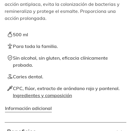
elemento
acción antiplaca, evita la colonización de bacterias y
enfocable,
remineraliza y protege el esmalte. Proporciona una
los
acción prolongada.
videos
se
pueden
500 ml
reproducir
activando
Para toda la familia.
el
botón
Sin alcohol, sin gluten, eficacia clínicamente
correspondiente.
probada.
Caries dental.
CPC, flúor, extracto de arándano rojo y pantenol.
Ingredientes y composición
Información adicional