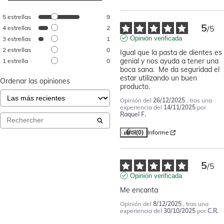
5
estrellas
9
5
/
5
4
estrellas
2
Opinión verificada
3
estrellas
1
2
estrellas
0
Igual que la pasta de dientes es 
genial y nos ayuda a tener una 
1
estrella
0
boca sana.  Me da seguridad el 
estar utilizando un buen 
Ordenar las opiniones
producto.
Opinión del
26/12/2025
, tras una
experiencia del
14/11/2025
por
Raquel F.
Informe
Útil
(0)
5
/
5
Opinión verificada
Me encanta
Opinión del
8/12/2025
, tras una
experiencia del
30/10/2025
por
C.R.