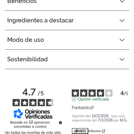
Beneficios
Ingredientes a destacar
Modo de uso
Sostenibilidad
4.7
4
/
5
/
5
Opinión verificada
Fantastico!!
Opinión del
10/2/2026
, tras una
experiencia del
7/1/2026
por
M.G.
Basado en
12
opiniones
sometidas a control
Informe
Útil
(0)
Ver todas las reseñas de este sitio