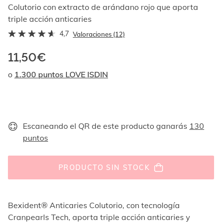
Al
Colutorio con extracto de arándano rojo que aporta
navegar
triple acción anticaries
con
4,7
las
Valoraciones (12)
flechas
arriba
11,50€
y
o
1.300 puntos LOVE ISDIN
abajo
se
muestran
uno
por
uno.
Escaneando el QR de este producto ganarás
130
En
puntos
el
caso
de
PRODUCTO SIN STOCK
las
imágenes
no
hay
Bexident® Anticaries Colutorio, con tecnología
ningún
Cranpearls Tech, aporta triple acción anticaries y