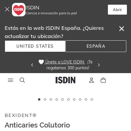
ISDIN
Abrir
Ciencia e innovación para tu piel
Estás en la web ISDIN España. ¿Quieres
actualizar tu ubicación?
UNITED STATES
ESPAÑA
 Únete a LOVE ISDIN 
  ¡Te
regalamos 300 puntos! 
Este
carrusel
Sin stock
muestra
BEXIDENT®
imágenes
y
Anticaries Colutorio
videos.