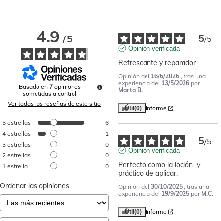
4.9
5
/
5
/
5
Opinión verificada
Refrescante y reparador
Opinión del
16/6/2026
, tras una
experiencia del
13/5/2026
por
Basado en
7
opiniones
Marta B.
sometidas a control
Ver todas las reseñas de este sitio
Informe
Útil
(0)
5
estrellas
6
4
estrellas
1
5
/
5
3
estrellas
0
Opinión verificada
2
estrellas
0
Perfecto como la loción  y 
1
estrella
0
práctico de aplicar.
Ordenar las opiniones
Opinión del
30/10/2025
, tras una
experiencia del
19/9/2025
por
M.C.
Informe
Útil
(0)