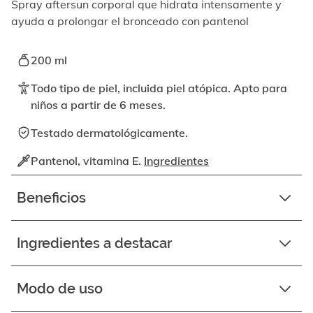
elemento
Spray aftersun corporal que hidrata intensamente y
enfocable,
ayuda a prolongar el bronceado con pantenol
los
videos
se
200 ml
pueden
reproducir
Todo tipo de piel, incluida piel atópica. Apto para
activando
niños a partir de 6 meses.
el
botón
Testado dermatológicamente.
correspondiente.
Pantenol, vitamina E.
Ingredientes
Beneficios
Ingredientes a destacar
Modo de uso