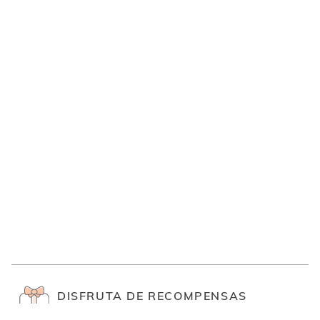
DISFRUTA DE RECOMPENSAS
Únete y disfruta de las últimas novedades d
al canjear tus puntos
LOVE ISDIN