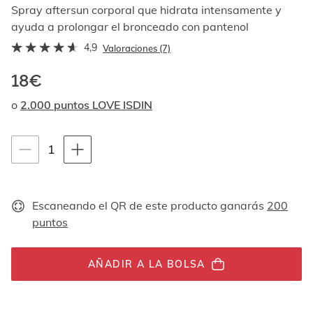
Al
Spray aftersun corporal que hidrata intensamente y
navegar
ayuda a prolongar el bronceado con pantenol
con
4,9
las
Valoraciones (7)
flechas
arriba
18€
y
o
2.000 puntos LOVE ISDIN
abajo
se
muestran
Instrucciones de navegación por teclado
uno
1
1
por
unidades
uno.
En
el
Escaneando el QR de este producto ganarás
200
caso
puntos
de
las
imágenes
AÑADIR A LA BOLSA
no
hay
ningún