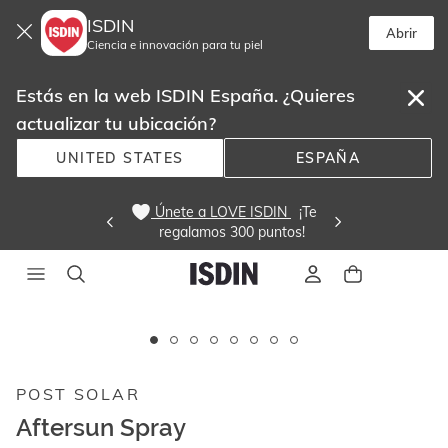
ISDIN
Abrir
Ciencia e innovación para tu piel
Estás en la web ISDIN España. ¿Quieres
actualizar tu ubicación?
UNITED STATES
ESPAÑA
 Únete a LOVE ISDIN 
  ¡Te
regalamos 300 puntos! 
Este
carrusel
muestra
POST SOLAR
imágenes
y
Aftersun Spray
videos.