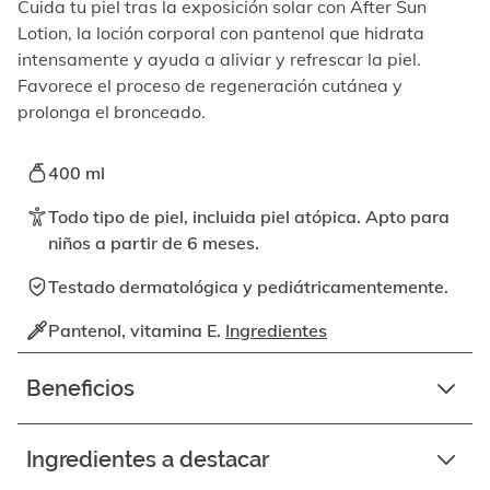
elemento
Cuida tu piel tras la exposición solar con After Sun
enfocable,
Lotion, la loción corporal con pantenol que hidrata
los
intensamente y ayuda a aliviar y refrescar la piel.
videos
Favorece el proceso de regeneración cutánea y
se
prolonga el bronceado.
pueden
reproducir
activando
400 ml
el
botón
Todo tipo de piel, incluida piel atópica. Apto para
correspondiente.
niños a partir de 6 meses.
Testado dermatológica y pediátricamentemente.
Pantenol, vitamina E.
Ingredientes
Beneficios
Ingredientes a destacar