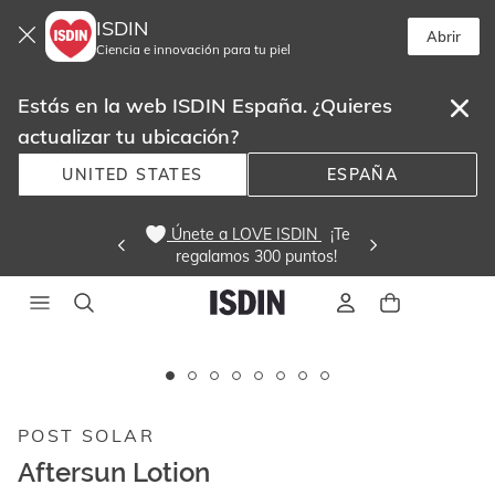
ISDIN
Abrir
Ciencia e innovación para tu piel
Estás en la web ISDIN España. ¿Quieres
actualizar tu ubicación?
UNITED STATES
ESPAÑA
 Únete a LOVE ISDIN 
  ¡Te
regalamos 300 puntos! 
Este
carrusel
muestra
POST SOLAR
imágenes
y
Aftersun Lotion
videos.