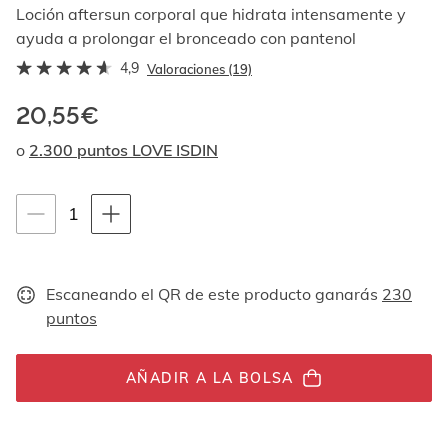
Al
Loción aftersun corporal que hidrata intensamente y
navegar
ayuda a prolongar el bronceado con pantenol
con
4,9
las
Valoraciones (19)
flechas
arriba
20,55€
y
o
2.300 puntos LOVE ISDIN
abajo
se
muestran
Instrucciones de navegación por teclado
uno
1
1
por
unidades
uno.
En
el
Escaneando el QR de este producto ganarás
230
caso
puntos
de
las
imágenes
AÑADIR A LA BOLSA
no
hay
ningún