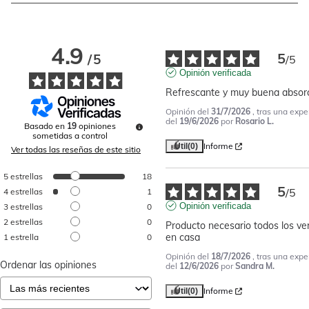
4.9
5
/
5
/
5
Opinión verificada
Refrescante y muy buena absor
Opinión del
31/7/2026
, tras una expe
del
19/6/2026
por
Rosario L.
Basado en
19
opiniones
sometidas a control
Informe
Útil
(0)
Ver todas las reseñas de este sitio
5
estrellas
18
5
/
5
4
estrellas
1
Opinión verificada
3
estrellas
0
2
estrellas
0
Producto necesario todos los ve
en casa
1
estrella
0
Opinión del
18/7/2026
, tras una expe
Ordenar las opiniones
del
12/6/2026
por
Sandra M.
Informe
Útil
(0)