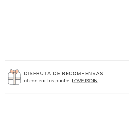
DISFRUTA DE RECOMPENSAS
al canjear tus puntos
LOVE ISDIN
Únete y disfruta de las últimas novedades d
ENVÍOS GRATUITOS
ISDIN
en pedidos
superiores a 25€
¿Cómo quieres añadirlo?