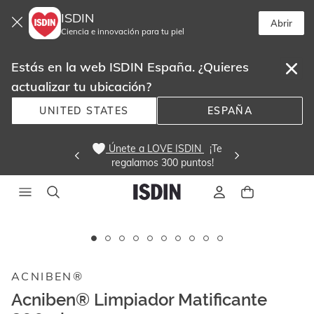
ISDIN
Abrir
Ciencia e innovación para tu piel
Estás en la web ISDIN España. ¿Quieres
actualizar tu ubicación?
UNITED STATES
ESPAÑA
 Únete a LOVE ISDIN 
  ¡Te
regalamos 300 puntos! 
Este
carrusel
Sin stock
muestra
ACNIBEN®
imágenes
y
Acniben® Limpiador Matificante
videos.