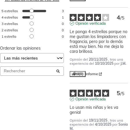
5
estrellas
3
4
/
5
4
estrellas
1
Opinión verificada
3
estrellas
0
2
estrellas
0
Le pongo 4 estrellas porque no 
me gustan los limpiadores con 
1
estrella
0
fragancia, pero por lo demás 
está muy bien. No me deja la 
Ordenar las opiniones
cara brillosa.
Opinión del
20/11/2025
, tras una
experiencia del
10/10/2025
por
J.M.
Informe
Útil
(0)
5
/
5
Opinión verificada
Lo usan mis niñas y les va 
genial
Opinión del
19/11/2025
, tras una
experiencia del
4/10/2025
por
Sonia
M.