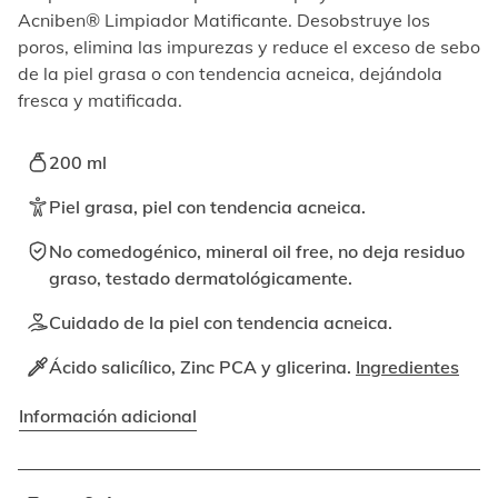
elemento
Acniben® Limpiador Matificante. Desobstruye los
enfocable,
poros, elimina las impurezas y reduce el exceso de sebo
los
videos
de la piel grasa o con tendencia acneica, dejándola
se
fresca y matiﬁcada.
pueden
reproducir
activando
200 ml
el
botón
Piel grasa, piel con tendencia acneica.
correspondiente.
No comedogénico, mineral oil free, no deja residuo
graso, testado dermatológicamente.
Cuidado de la piel con tendencia acneica.
Ácido salicílico, Zinc PCA y glicerina.
Ingredientes
Información adicional