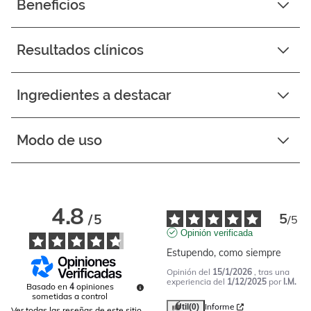
Beneficios
Resultados clínicos
Ingredientes a destacar
Modo de uso
4.8
5
/
5
/
5
Opinión verificada
Estupendo, como siempre
Opinión del
15/1/2026
, tras una
experiencia del
1/12/2025
por
I.M.
Basado en
4
opiniones
sometidas a control
Informe
Útil
(0)
Ver todas las reseñas de este sitio