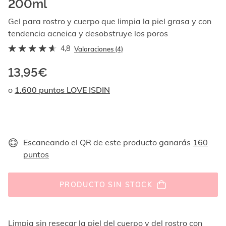
200ml
Al
navegar
Gel para rostro y cuerpo que limpia la piel grasa y con
con
tendencia acneica y desobstruye los poros
las
flechas
4,8
Valoraciones (4)
arriba
y
13,95€
abajo
se
o
1.600 puntos LOVE ISDIN
muestran
uno
por
uno.
En
Escaneando el QR de este producto ganarás
160
el
puntos
caso
de
las
PRODUCTO SIN STOCK
imágenes
no
hay
ningún
Limpia sin resecar la piel del cuerpo y del rostro con