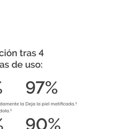
ción tras 4
s de uso:
%
97%
ndamente la
Deja la piel matificada.¹
dola.¹
%
90%