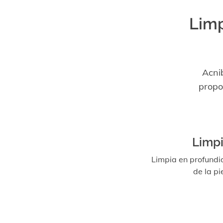
Limp
Acni
propo
Limp
Limpia en profundi
de la pie