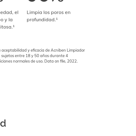
iedad, el
Limpia los poros en
o y la
profundidad.¹
itosa.¹
a aceptabilidad y eficacia de Acniben Limpiador
 sujetos entre 18 y 50 años durante 4
iones normales de uso. Data on file, 2022.
ad