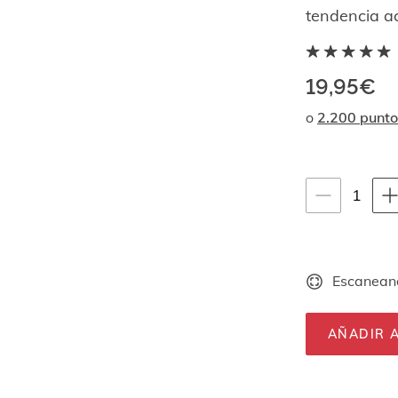
tendencia a
19,95€
o
2.200 punto
Instrucciones de
1
1
unid
Escaneand
AÑADIR A