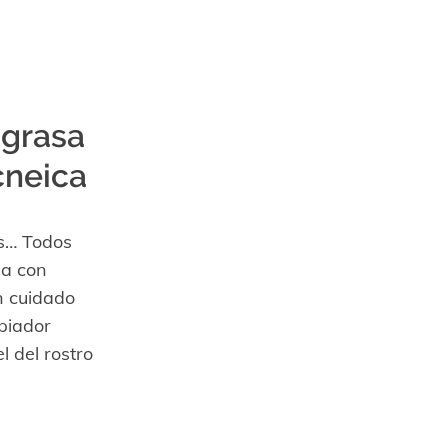
 grasa
cneica
os… Todos
sa con
n cuidado
mpiador
l del rostro