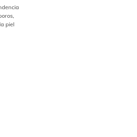
endencia
poros,
a piel