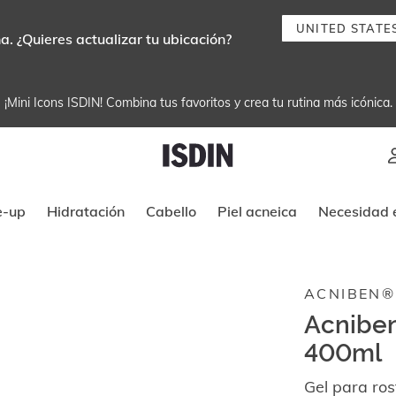
UNITED STATE
. ¿Quieres actualizar tu ubicación?
¡Mini Icons ISDIN! Combina tus favoritos y crea tu rutina más icónica.
Instrucciones de navegación por tec
e-up
Hidratación
Cabello
Piel acneica
Necesidad e
ACNIBEN®
Acniben
400ml
Gel para ros