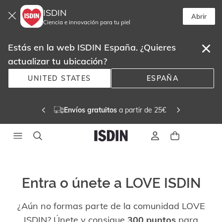
ISDIN
Abrir
Ciencia e innovación para tu piel
Estás en la web ISDIN España. ¿Quieres
actualizar tu ubicación?
UNITED STATES
ESPAÑA
Envíos gratuitos
 a partir de 25€ 
Entra o únete a LOVE ISDIN
¿Aún no formas parte de la comunidad LOVE
ISDIN? Únete y consigue
300 puntos
para