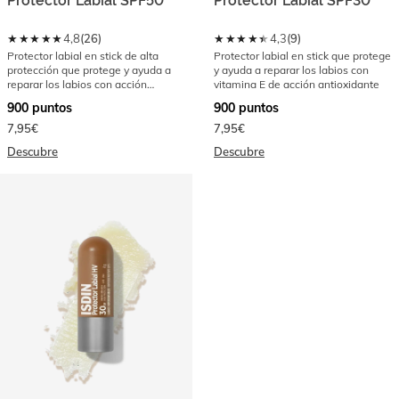
Protector Labial SPF50
Protector Labial SPF30
★★★★★
★★★★★
4,8
(
26
)
4,3
(
9
)
Protector labial en stick de alta
Protector labial en stick que protege
protección que protege y ayuda a
y ayuda a reparar los labios con
reparar los labios con acción
vitamina E de acción antioxidante
antioxidante
900
puntos
900
puntos
7,95€
7,95€
Descubre
Descubre