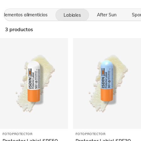
plementos alimenticios
After Sun
Spor
Labiales
3
productos
FOTOPROTECTOR
FOTOPROTECTOR