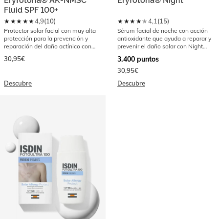
Eryfotona® AK-NMSC
Eryfotona® Night
Fluid SPF 100+
★★★★★
★★★★★
4,9
(
10
)
4,1
(
15
)
Protector solar facial con muy alta
Sérum facial de noche con acción
protección para la prevención y
antioxidante que ayuda a reparar y
reparación del daño actínico con
prevenir el daño solar con Night
DNA Repairsomes
Repairsomes
30,95€
3.400
puntos
30,95€
Descubre
Descubre