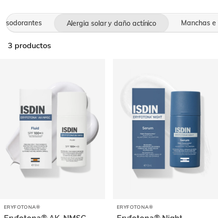
Desodorantes
Manchas e 
Alergia solar y daño actínico
3
productos
ERYFOTONA®
ERYFOTONA®