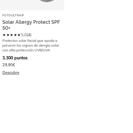
FOTOULTRA®
Solar Allergy Protect SPF
50+
★★★★★
5,0
(
4
)
Protector solar facial que ayuda a
prevenir los signos de alergia solar
con alta protección UVB/UVA
3.300
puntos
29,90€
Descubre