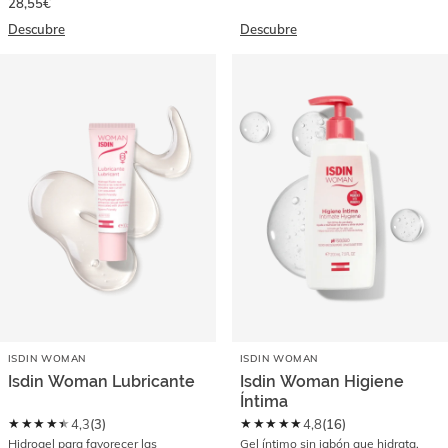
28,55€
Descubre
Descubre
ISDIN WOMAN
ISDIN WOMAN
Isdin Woman Lubricante
Isdin Woman Higiene
Íntima
★★★★★
★★★★★
4,3
(
3
)
4,8
(
16
)
Hidrogel para favorecer las
Gel íntimo sin jabón que hidrata,