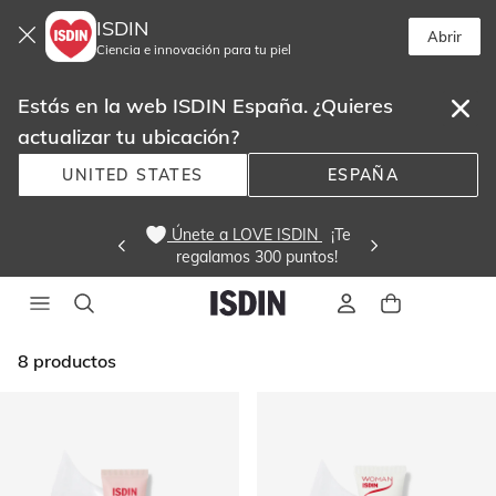
ISDIN
Abrir
Ciencia e innovación para tu piel
Estás en la web ISDIN España. ¿Quieres
actualizar tu ubicación?
UNITED STATES
ESPAÑA
 ¡Mini Icons ISDIN! Combina tus
favoritos y crea tu rutina más icónica. 
8
productos