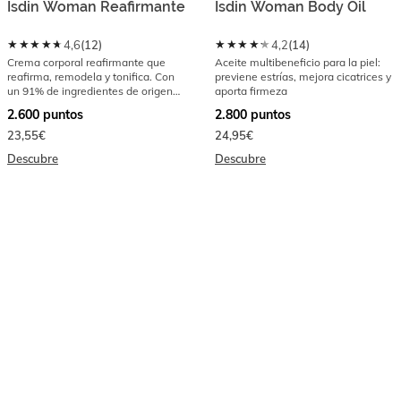
Isdin Woman Reafirmante
Isdin Woman Body Oil
★★★★★
★★★★★
4,6
(
12
)
4,2
(
14
)
Crema corporal reafirmante que
Aceite multibeneficio para la piel:
reafirma, remodela y tonifica. Con
previene estrías, mejora cicatrices y
un 91% de ingredientes de origen
aporta firmeza
natural
2.600
puntos
2.800
puntos
23,55€
24,95€
Descubre
Descubre