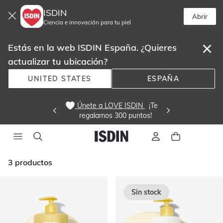
ISDIN
Abrir
Ciencia e innovación para tu piel
Estás en la web ISDIN España. ¿Quieres
actualizar tu ubicación?
UNITED STATES
ESPAÑA
 Únete a LOVE ISDIN 
  ¡Te
regalamos 300 puntos! 
3
productos
Sin stock