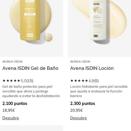
AVENA ISDIN
AVENA ISDIN
Avena ISDIN Gel de Baño
Avena ISDIN Loción
★★★★★
★★★★★
5,0
(
15
)
4,8
(
5
)
Gel de baño protector para piel
Loción hidratante para piel sensible
sensible que alivia y protege
que ayuda a restaurar la función
ayudando a evitar la deshidratación
barrera
2.100
puntos
2.300
puntos
18,95€
20,95€
Descubre
Descubre