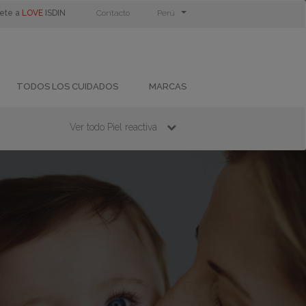
ete a
LOVE
ISDIN
Contacto
Perú
TODOS LOS CUIDADOS
MARCAS
Ver todo Piel reactiva