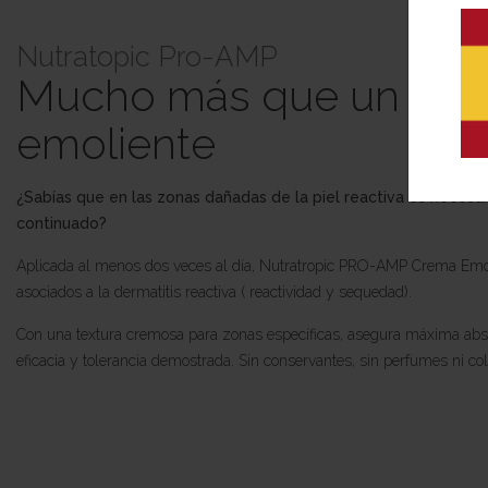
Nutratopic Pro-AMP
Mucho más que un sim
emoliente
¿Sabías que en las zonas dañadas de la piel reactiva es necesari
continuado?
Aplicada al menos dos veces al día, Nutratropic PRO-AMP Crema Emol
asociados a la dermatitis reactiva ( reactividad y sequedad).
Con una textura cremosa para zonas específicas, asegura máxima abso
eficacia y tolerancia demostrada. Sin conservantes, sin perfumes ni col