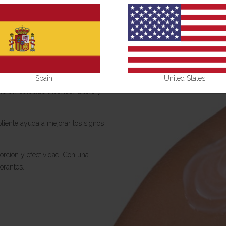
ple
Spain
United States
o un cuidado intenso, diario y
iente ayuda a mejorar los signos
rción y efectividad. Con una
orantes.