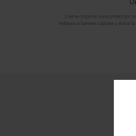
Un
Crema corporal para protección pro-
restaura la barrera cutánea y activa l