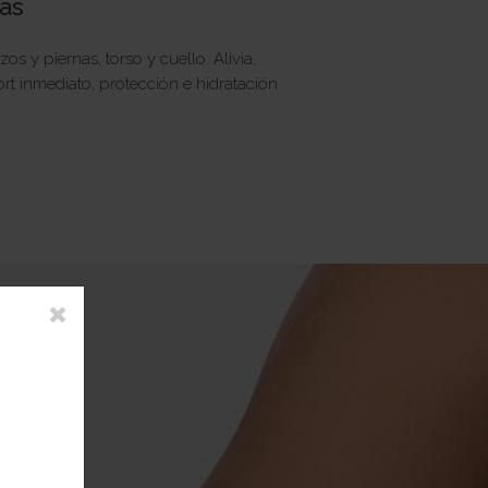
cas
s y piernas, torso y cuello. Alivia,
ort inmediato, protección e hidratación