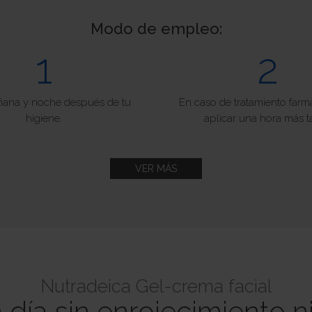
Modo de empleo:
1
2
ana y noche después de tu
En caso de tratamiento far
higiene.
aplicar una hora más t
VER MÁS
Nutradeica Gel-crema facial
día sin enrojecimiento 