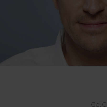
Gel C