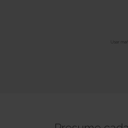
Usar mañ
Presume cada 