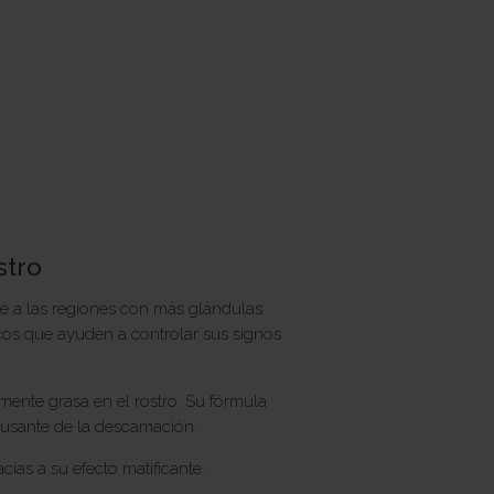
stro
te a las regiones con más glándulas
cos que ayuden a controlar sus signos
amente grasa en el rostro. Su fórmula
causante de la descamación.
acias a su efecto matificante.