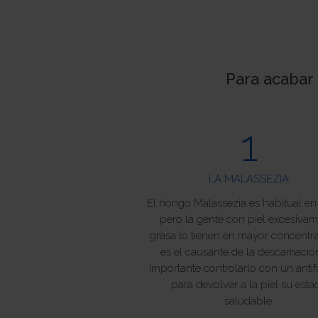
Para acabar 
1
LA MALASSEZIA
El hongo Malassezia es habitual en l
pero la gente con piel excesiva
grasa lo tienen en mayor concentr
es el causante de la descamación
importante controlarlo con un anti
para devolver a la piel su esta
saludable.