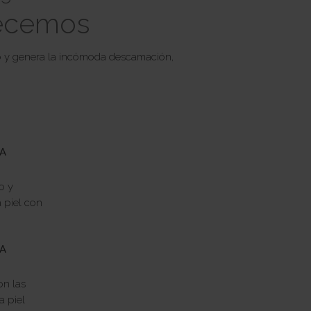
decemos
do y genera la incómoda descamación,
A
o y
 piel con
A
on las
 piel