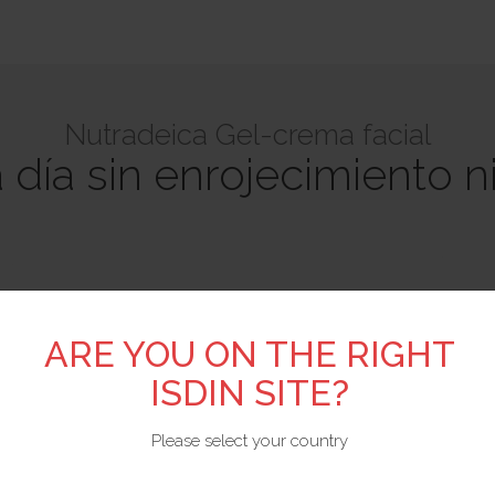
Nutradeica Gel-crema facial
día sin enrojecimiento 
ARE YOU ON THE RIGHT
ISDIN SITE?
Please select your country