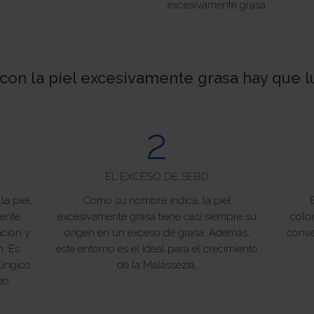
excesivamente grasa.
con la piel excesivamente grasa hay que l
2
EL EXCESO DE SEBO
a piel,
Como su nombre indica, la piel
mente
excesivamente grasa tiene casi siempre su
colon
ación y
origen en un exceso de grasa. Además,
conve
. Es
este entorno es el ideal para el crecimiento
fúngico
de la Malassezia.
do