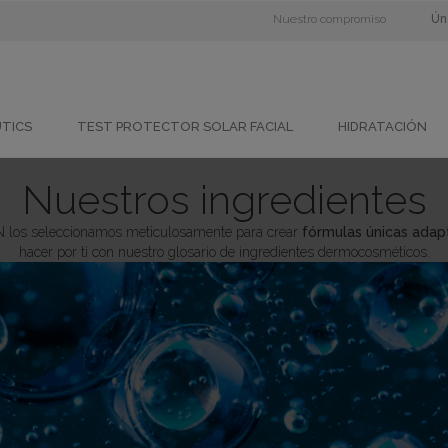
Nuestro compromiso
Ún
UTICS
TEST PROTECTOR SOLAR FACIAL
HIDRATACIÓN
Nuestros ingredientes
DIN los seleccionamos meticulosamente para crear
fórmulas únicas adapt
hacer por ti con nuestro glosario de ingredientes dermocosméticos.