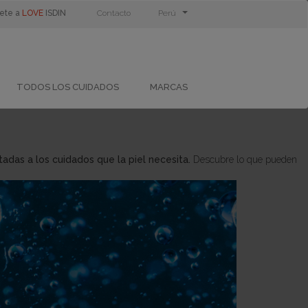
ete a
LOVE
ISDIN
Contacto
Perú
TODOS LOS CUIDADOS
MARCAS
adas a los cuidados que la piel necesita.
Descubre lo que pueden