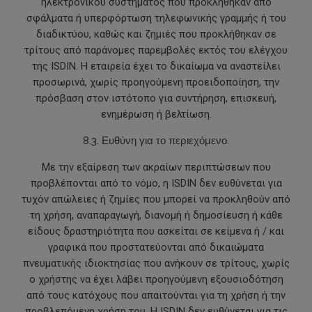
ηλεκτρονικού συστήματος που προκλήθηκαν από
σφάλματα ή υπερφόρτωση τηλεφωνικής γραμμής ή του
διαδικτύου, καθώς και ζημιές που προκλήθηκαν σε
τρίτους από παράνομες παρεμβολές εκτός του ελέγχου
της ISDIN. Η εταιρεία έχει το δικαίωμα να αναστείλει
προσωρινά, χωρίς προηγούμενη προειδοποίηση, την
πρόσβαση στον ιστότοπο για συντήρηση, επισκευή,
ενημέρωση ή βελτίωση.
8.3. Ευθύνη για το περιεχόμενο.
Με την εξαίρεση των ακραίων περιπτώσεων που
προβλέπονται από το νόμο, η ISDIN δεν ευθύνεται για
τυχόν απώλειες ή ζημίες που μπορεί να προκληθούν από
τη χρήση, αναπαραγωγή, διανομή ή δημοσίευση ή κάθε
είδους δραστηριότητα που ασκείται σε κείμενα ή / και
γραφικά που προστατεύονται από δικαιώματα
πνευματικής ιδιοκτησίας που ανήκουν σε τρίτους, χωρίς
ο χρήστης να έχει λάβει προηγούμενη εξουσιοδότηση
από τους κατόχους που απαιτούνται για τη χρήση ή την
προβλεπόμενη χρήση του. Η ISDIN δεν ευθύνεται για τις