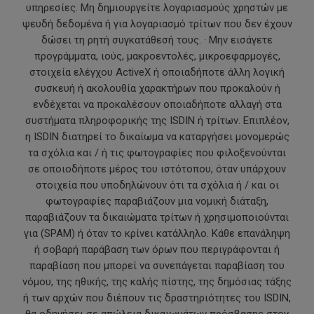
υπηρεσίες. Μη δημιουργείτε λογαριασμούς χρηστών με
ψευδή δεδομένα ή για λογαριασμό τρίτων που δεν έχουν
δώσει τη ρητή συγκατάθεσή τους. · Μην εισάγετε
προγράμματα, ιούς, μακροεντολές, μικροεφαρμογές,
στοιχεία ελέγχου ActiveX ή οποιαδήποτε άλλη λογική
συσκευή ή ακολουθία χαρακτήρων που προκαλούν ή
ενδέχεται να προκαλέσουν οποιαδήποτε αλλαγή στα
συστήματα πληροφορικής της ISDIN ή τρίτων. Επιπλέον,
η ISDIN διατηρεί το δικαίωμα να καταργήσει μονομερώς
τα σχόλια και / ή τις φωτογραφίες που φιλοξενούνται
σε οποιοδήποτε μέρος του ιστότοπου, όταν υπάρχουν
στοιχεία που υποδηλώνουν ότι τα σχόλια ή / και οι
φωτογραφίες παραβιάζουν μια νομική διάταξη,
παραβιάζουν τα δικαιώματα τρίτων ή χρησιμοποιούνται
για (SPAM) ή όταν το κρίνει κατάλληλο. Κάθε επανάληψη
ή σοβαρή παράβαση των όρων που περιγράφονται ή
παραβίαση που μπορεί να συνεπάγεται παραβίαση του
νόμου, της ηθικής, της καλής πίστης, της δημόσιας τάξης
ή των αρχών που διέπουν τις δραστηριότητες του ISDIN,