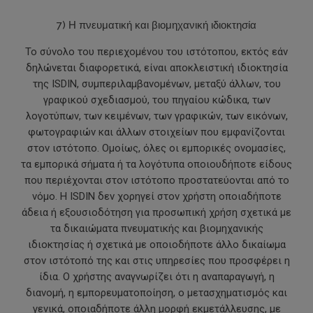
7) Η πνευματική και βιομηχανική ιδιοκτησία
Το σύνολο του περιεχομένου του ιστότοπου, εκτός εάν
δηλώνεται διαφορετικά, είναι αποκλειστική ιδιοκτησία
της ISDIN, συμπεριλαμβανομένων, μεταξύ άλλων, του
γραφικού σχεδιασμού, του πηγαίου κώδικα, των
λογοτύπων, των κειμένων, των γραφικών, των εικόνων,
φωτογραφιών και άλλων στοιχείων που εμφανίζονται
στον ιστότοπο. Ομοίως, όλες οι εμπορικές ονομασίες,
τα εμπορικά σήματα ή τα λογότυπα οποιουδήποτε είδους
που περιέχονται στον ιστότοπο προστατεύονται από το
νόμο. Η ISDIN δεν χορηγεί στον χρήστη οποιαδήποτε
άδεια ή εξουσιοδότηση για προσωπική χρήση σχετικά με
τα δικαιώματα πνευματικής και βιομηχανικής
ιδιοκτησίας ή σχετικά με οποιοδήποτε άλλο δικαίωμα
στον ιστότοπό της και στις υπηρεσίες που προσφέρει η
ίδια. Ο χρήστης αναγνωρίζει ότι η αναπαραγωγή, η
διανομή, η εμπορευματοποίηση, ο μετασχηματισμός και
γενικά, οποιαδήποτε άλλη μορφή εκμετάλλευσης, με