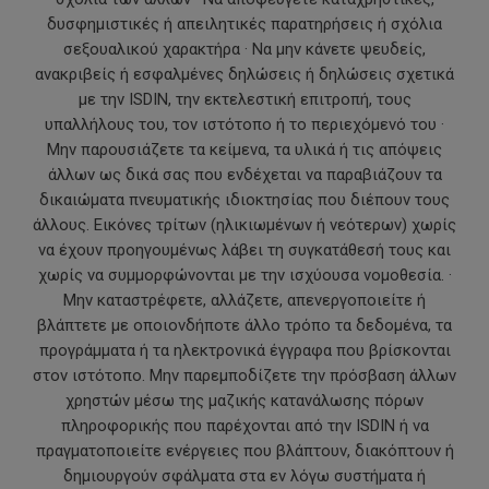
δυσφημιστικές ή απειλητικές παρατηρήσεις ή σχόλια
σεξουαλικού χαρακτήρα · Να μην κάνετε ψευδείς,
ανακριβείς ή εσφαλμένες δηλώσεις ή δηλώσεις σχετικά
με την ISDIN, την εκτελεστική επιτροπή, τους
υπαλλήλους του, τον ιστότοπο ή το περιεχόμενό του ·
Μην παρουσιάζετε τα κείμενα, τα υλικά ή τις απόψεις
άλλων ως δικά σας που ενδέχεται να παραβιάζουν τα
δικαιώματα πνευματικής ιδιοκτησίας που διέπουν τους
άλλους. Εικόνες τρίτων (ηλικιωμένων ή νεότερων) χωρίς
να έχουν προηγουμένως λάβει τη συγκατάθεσή τους και
χωρίς να συμμορφώνονται με την ισχύουσα νομοθεσία. ·
Μην καταστρέφετε, αλλάζετε, απενεργοποιείτε ή
βλάπτετε με οποιονδήποτε άλλο τρόπο τα δεδομένα, τα
προγράμματα ή τα ηλεκτρονικά έγγραφα που βρίσκονται
στον ιστότοπο. Μην παρεμποδίζετε την πρόσβαση άλλων
χρηστών μέσω της μαζικής κατανάλωσης πόρων
πληροφορικής που παρέχονται από την ISDIN ή να
πραγματοποιείτε ενέργειες που βλάπτουν, διακόπτουν ή
δημιουργούν σφάλματα στα εν λόγω συστήματα ή