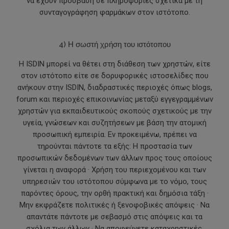
να έχουν πρόσβαση σε πληροφορίες σχετικά με τη
συνταγογράφηση φαρμάκων στον ιστότοπο.
4) Η σωστή χρήση του ιστότοπου
Η ISDIN μπορεί να θέτει στη διάθεση των χρηστών, είτε
στον ιστότοπο είτε σε δορυφορικές ιστοσελίδες που
ανήκουν στην ISDIN, διαδραστικές περιοχές όπως blogs,
forum και περιοχές επικοινωνίας μεταξύ εγγεγραμμένων
χρηστών για εκπαιδευτικούς σκοπούς σχετικούς με την
υγεία, γνώσεων και συζητήσεων με βάση την ατομική
προσωπική εμπειρία. Εν προκειμένω, πρέπει να
τηρούνται πάντοτε τα εξής: Η προστασία των
προσωπικών δεδομένων των άλλων προς τους οποίους
γίνεται η αναφορά · Χρήση του περιεχομένου και των
υπηρεσιών του ιστότοπου σύμφωνα με το νόμο, τους
παρόντες όρους, την ορθή πρακτική και δημόσια τάξη ·
Μην εκφράζετε πολιτικές ή ξενοφοβικές απόψεις · Να
απαντάτε πάντοτε με σεβασμό στις απόψεις και τα
σχόλια των άλλων · Να αποφεύγετε καταχρηστικές,