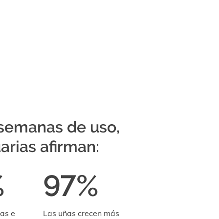
 semanas de uso,
arias afirman:
%
97%
as e
Las uñas crecen más