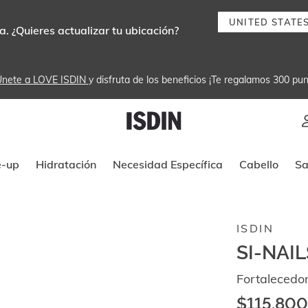
UNITED STATE
. ¿Quieres actualizar tu ubicación?
nete a LOVE ISDIN
y disfruta de los beneficios ¡Te regalamos 300 pun
Instrucciones de navegación por tec
-up
Hidratación
Necesidad Específica
Cabello
Sa
ISDIN
SI-NAI
Fortalecedo
$115.800