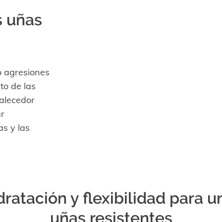
s uñas
 o agresiones
to de las
alecedor
ar
as y las
dratación y flexibilidad para u
uñas resistentes