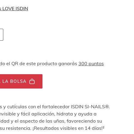
s LOVE ISDIN
 navegación por teclado
ades
o el QR de este producto ganarás
300 puntos
 LA BOLSA
s y cutículas con el fortalecedor ISDIN SI-NAILS®.
isible y fácil aplicación, hidrata y ayuda a
idad y el aspecto de las uñas, favoreciendo su
su resistencia. ¡Resultados visibles en 14 días!²