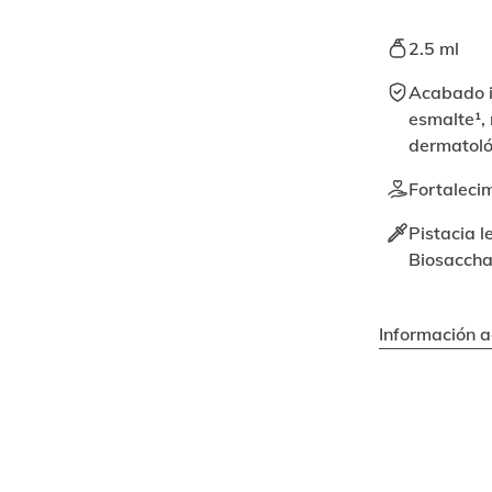
2.5 ml
Acabado in
esmalte¹, 
dermatoló
Fortalecim
Pistacia le
Biosaccha
Información a