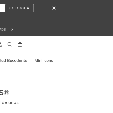
S
COLOMBIA
tos! 
lado
lud Bucodental
Mini Icons
LS®
r de uñas