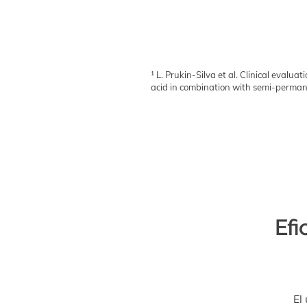
¹ L. Prukin-Silva et al. Clinical evalua
acid in combination with semi-perman
Efi
El