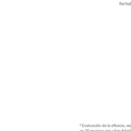
forta
² Evaluación de la eficacia, 
en 30 mujeres con uñas frágile