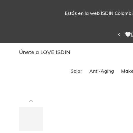
Estás en la web ISDIN Colombia
Ú
Únete a LOVE ISDIN
Solar
Anti-Aging
Make
Este
carrusel
muestra
imágenes
y
videos.