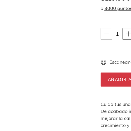
o
3000 punto
Instrucciones de
1
1
unid
Escaneand
AÑADIR A
Cuida tus uña
De acabado inv
mejorar la cal
crecimiento y 