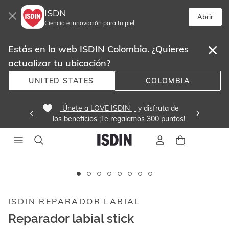
ISDN
Abrir
Ciencia e innovación para tu piel
Estás en la web ISDIN Colombia. ¿Quieres
actualizar tu ubicación?
UNITED STATES
COLOMBIA
 Únete a LOVE ISDIN 
 y disfruta de
los beneficios ¡Te regalamos 300 puntos! 
Este
carrusel
muestra
ISDIN REPARADOR LABIAL
imágenes
y
Reparador labial stick
videos.