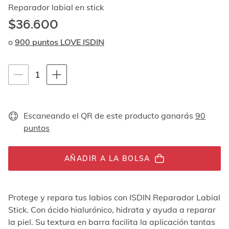
Al
Reparador labial en stick
navegar
$36.600
con
las
o
900 puntos LOVE ISDIN
flechas
arriba
y
Instrucciones de navegación por teclado
1
1
abajo
se
unidades
muestran
uno
Escaneando el QR de este producto ganarás
90
por
puntos
uno.
En
el
caso
AÑADIR A LA BOLSA
de
las
imágenes
Protege y repara tus labios con ISDIN Reparador Labial
no
Stick. Con ácido hialurónico, hidrata y ayuda a reparar
hay
ningún
la piel. Su textura en barra facilita la aplicación tantas