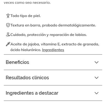
elemento
veces como sea necesario.
enfocable,
los
videos
Todo tipo de piel.
se
pueden
Textura en barra, probado dermatológicamente.
reproducir
activando
Cuidado, protección y reparación de labios.
el
botón
Aceite de jojoba, vitamina E, extracto de granada,
correspondiente.
ácido hialurónico.
Ingredientes
Beneficios
Resultados clínicos
Ingredientes a destacar