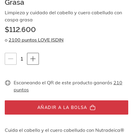
Grasa
Al
navegar
Limpieza y cuidado del cabello y cuero cabelludo con
con
caspa grasa
las
flechas
$112.600
arriba
y
o
2100 puntos LOVE ISDIN
abajo
se
muestran
Instrucciones de navegación por teclado
1
1
uno
unidades
por
uno.
En
Escaneando el QR de este producto ganarás
210
el
puntos
caso
de
las
AÑADIR A LA BOLSA
imágenes
no
hay
ningún
Cuida el cabello y el cuero cabelludo con Nutradeica®