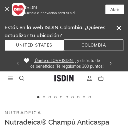
ISDN
Abrir
Ciencia e innovación para tu piel
Estás en la web ISDIN Colombia. ¿Quieres
actualizar tu ubicación?
UNITED STATES
COLOMBIA
 Únete a LOVE ISDIN 
 y disfruta de
los beneficios ¡Te regalamos 300 puntos! 
Este
carrusel
muestra
NUTRADEICA
imágenes
y
Nutradeica® Champú Anticaspa
videos.