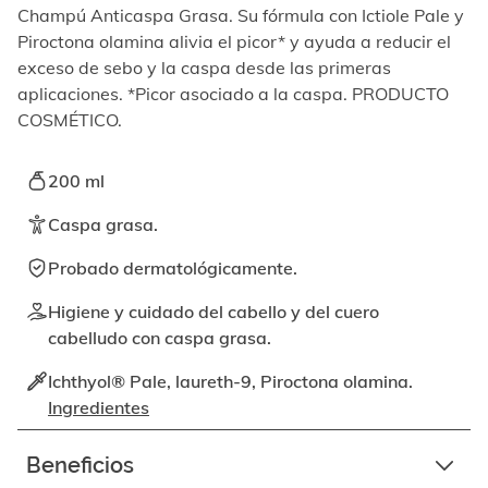
elemento
Champú Anticaspa Grasa. Su fórmula con Ictiole Pale y
enfocable,
Piroctona olamina alivia el picor* y ayuda a reducir el
los
exceso de sebo y la caspa desde las primeras
videos
se
aplicaciones. *Picor asociado a la caspa. PRODUCTO
pueden
COSMÉTICO.
reproducir
activando
el
200 ml
botón
correspondiente.
Caspa grasa.
Probado dermatológicamente.
Higiene y cuidado del cabello y del cuero
cabelludo con caspa grasa.
Ichthyol® Pale, laureth-9, Piroctona olamina.
Ingredientes
Beneficios