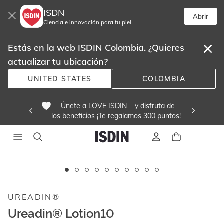
ISDN
Abrir
Ciencia e innovación para tu piel
Estás en la web ISDIN Colombia. ¿Quieres
actualizar tu ubicación?
UNITED STATES
COLOMBIA
 Únete a LOVE ISDIN 
 y disfruta de
los beneficios ¡Te regalamos 300 puntos! 
Este
carrusel
Sin stock
muestra
UREADIN®
imágenes
y
Ureadin® Lotion10
videos.