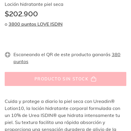
Al
Loción hidratante piel seca
navegar
$202.900
con
las
o
3800 puntos LOVE ISDIN
flechas
arriba
y
abajo
se
Escaneando el QR de este producto ganarás
380
muestran
puntos
uno
por
uno.
En
PRODUCTO SIN STOCK
el
caso
de
Cuida y protege a diario la piel seca con Ureadin®
las
Lotion10, la loción hidratante corporal formulada con
imágenes
no
un 10% de Urea ISDIN® que hidrata intensamente tu
hay
piel. Su textura facilita una rápida absorción y
ningún
proporciona una sensación duradera de alivio de la