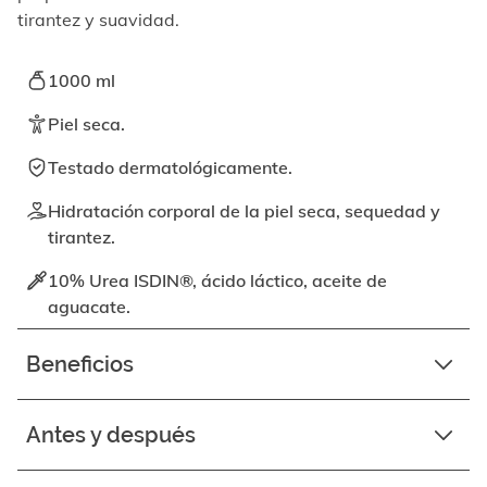
elemento
tirantez y suavidad.
enfocable,
los
videos
1000 ml
se
pueden
Piel seca.
reproducir
activando
Testado dermatológicamente.
el
botón
Hidratación corporal de la piel seca, sequedad y
correspondiente.
tirantez.
10% Urea ISDIN®, ácido láctico, aceite de
aguacate.
Beneficios
Antes y después