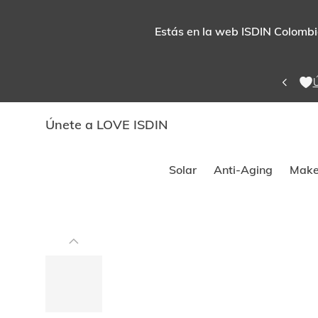
Estás en la web ISDIN Colombia
Ú
Únete a LOVE ISDIN
Solar
Anti-Aging
Make
Este
carrusel
muestra
imágenes
y
videos.