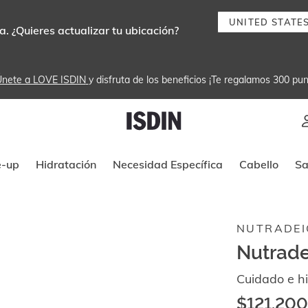
UNITED STATE
. ¿Quieres actualizar tu ubicación?
nete a LOVE ISDIN
y disfruta de los beneficios ¡Te regalamos 300 pun
Instrucciones de navegación por tec
-up
Hidratación
Necesidad Específica
Cabello
Sa
NUTRADEI
Nutrade
Cuidado e hi
$121.200