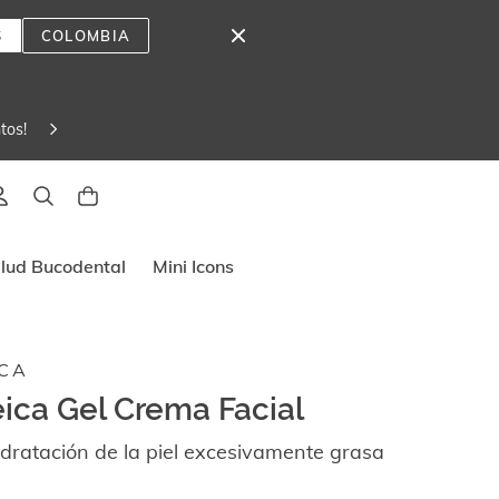
S
COLOMBIA
tos! 
lado
lud Bucodental
Mini Icons
CA
ica Gel Crema Facial
dratación de la piel excesivamente grasa