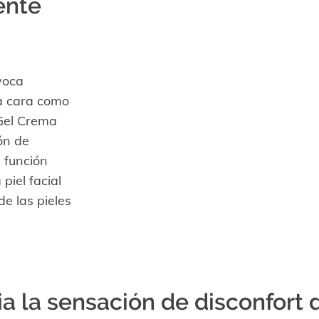
ente
voca
la cara como
 Gel Crema
ón de
a función
piel facial
e las pieles
ia la sensación de disconfort 