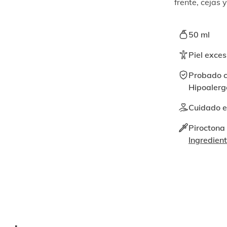
frente, cejas 
50 ml
Piel exce
Probado c
Hipoalerg
Cuidado e
Piroctona
Ingredien