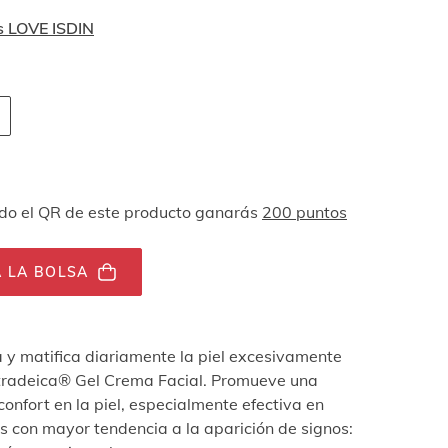
s LOVE ISDIN
 navegación por teclado
ades
o el QR de este producto ganarás
200 puntos
 LA BOLSA
ia y matifica diariamente la piel excesivamente
tradeica® Gel Crema Facial. Promueve una
onfort en la piel, especialmente efectiva en
s con mayor tendencia a la aparición de signos: