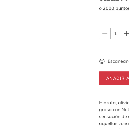
o
2000 punto
Instrucciones de
1
1
unid
Escaneand
AÑADIR A
Hidrata, aliv
grasa con Nu
sensación de c
aquellas zona