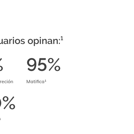
uarios opinan:¹
%
95%
reción
Matifica¹
0%
¹