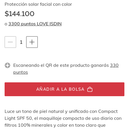
Al
Protección solar facial con color
navegar
$144.100
con
las
o
3300 puntos LOVE ISDIN
flechas
arriba
y
Instrucciones de navegación por teclado
1
1
abajo
se
unidades
muestran
uno
Escaneando el QR de este producto ganarás
330
por
puntos
uno.
En
el
caso
AÑADIR A LA BOLSA
de
las
imágenes
Luce un tono de piel natural y unificado con Compact
no
Light SPF 50, el maquillaje compacto de uso diario con
hay
ningún
filtros 100% minerales y color en tono claro que