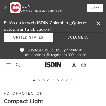
ISDN
Abrir
Ciencia e innovación para tu piel
Estás en la web ISDIN Colombia. ¿Quieres
actualizar tu ubicación?
UNITED STATES
COLOMBIA
 Únete a LOVE ISDIN 
 y disfruta de
los beneficios ¡Te regalamos 300 puntos! 
Este
carrusel
muestra
FOTOPROTECTOR
imágenes
y
Compact Light
videos.