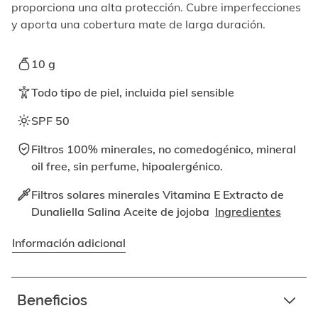
elemento
proporciona una alta protección. Cubre imperfecciones
enfocable,
y aporta una cobertura mate de larga duración.
los
videos
se
10 g
pueden
reproducir
Todo tipo de piel, incluida piel sensible
activando
el
SPF 50
botón
correspondiente.
Filtros 100% minerales, no comedogénico, mineral
oil free, sin perfume, hipoalergénico.
Filtros solares minerales Vitamina E Extracto de
Dunaliella Salina Aceite de jojoba
Ingredientes
Información adicional
Beneficios