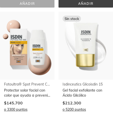
AÑADIR
AÑADIR
FOTOULTRA® 
FOTOULTRA® 
ACTIVE 
SPOT 
UNIFY 
PREVENT 
COLOR 
SPF 
Sin stock
SPF 
50+
50+
Fotoultra® Spot Prevent Color SPF 50+
Isdinceutics Glicoisdin 15
Protector solar facial con
Gel facial exfoliante con
color que ayuda a prevenir
Ácido Glicólico
las manchas solares
$145.700
$212.300
o 3300 puntos
o 5200 puntos