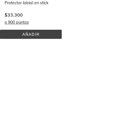
Protector labial en stick
$33.300
o 900 puntos
AÑADIR
PROTECTOR 
LABIAL 
SPF 
50