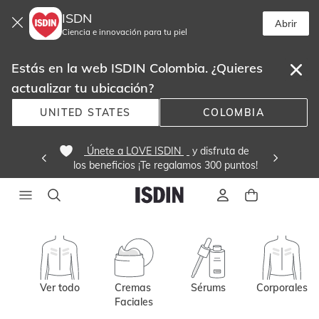
ISDN
Abrir
Ciencia e innovación para tu piel
Estás en la web ISDIN Colombia. ¿Quieres
actualizar tu ubicación?
UNITED STATES
COLOMBIA
 Únete a LOVE ISDIN 
 y disfruta de
los beneficios ¡Te regalamos 300 puntos! 
Ver todo
Cremas 
Sérums
Corporales
Faciales