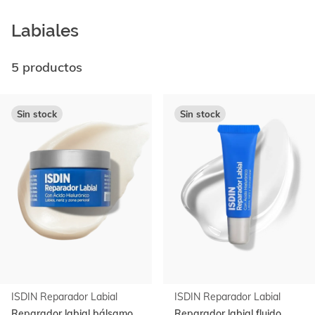
Labiales
5 productos
Ir al
final
Sin stock
Sin stock
de
la
lista
ISDIN Reparador Labial
ISDIN Reparador Labial
Reparador labial bálsamo
Reparador labial fluido