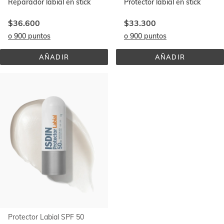
Reparador labial en stick
Protector labial en stick
$36.600
$33.300
o 900 puntos
o 900 puntos
AÑADIR
AÑADIR
REPARADOR 
PROTECTOR 
LABIAL 
LABIAL 
STICK
SPF 
30
Protector Labial SPF 50