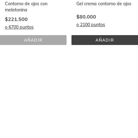
Contorno de ojos con
Gel crema contorno de ojos
melatonina
$80.000
$221.500
o 2100 puntos
o 6700 puntos
AÑADIR
AÑADIR
ISDINCEUTICS 
UREADIN® 
VITAL 
CONTORNO 
EYES
DE 
OJOS