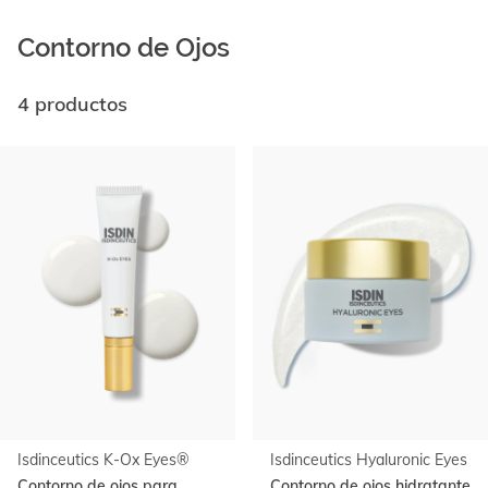
Contorno de Ojos
4 productos
Ir al
final
de
la
lista
Isdinceutics K-Ox Eyes®
Isdinceutics Hyaluronic Eyes
Contorno de ojos para
Contorno de ojos hidratante