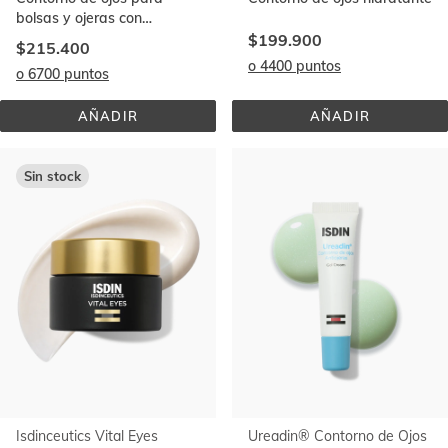
bolsas y ojeras con
Vitamina K-Oxido
$199.900
$215.400
o 4400 puntos
o 6700 puntos
AÑADIR
AÑADIR
ISDINCEUTICS 
ISDINCEUTICS 
K-
HYALURONIC 
OX 
EYES
EYES®
Sin stock
Isdinceutics Vital Eyes
Ureadin® Contorno de Ojos