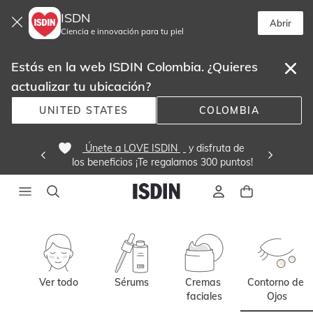
ISDN
Abrir
Ciencia e innovación para tu piel
Estás en la web ISDIN Colombia. ¿Quieres
actualizar tu ubicación?
UNITED STATES
COLOMBIA
 Únete a LOVE ISDIN 
 y disfruta de
los beneficios ¡Te regalamos 300 puntos! 
Ver todo
Sérums
Cremas 
Contorno de 
faciales
Ojos