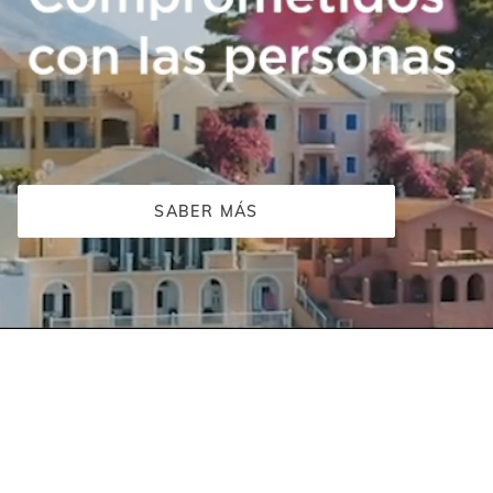
SABER MÁS
El
video
de
ISDIN
comienza
con
un