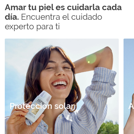
Amar tu piel es cuidarla cada
día.
Encuentra el cuidado
experto para ti
Ver
Ver
productos
prod
ISDIN
ISDI
Protección solar
A