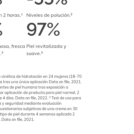
n 2 horas.¹
Niveles de polución.²
%
97%
nosa, fresca
Piel revitalizada y
.³
suave.³
a cinética de hidratación en 24 mujeres (18-70
ca tras una única aplicación Data on file, 2021.
antes de piel humana tras exposición a
ior aplicación de producto para piel normal, 2
 4 días. Data on file, 2022. ³ Test de uso para
ia y seguridad mediante evaluación
cuestionarios subjetivos de una crema en 30
tipo de piel durante 4 semanas aplicado 2
n. Data on file, 2021.