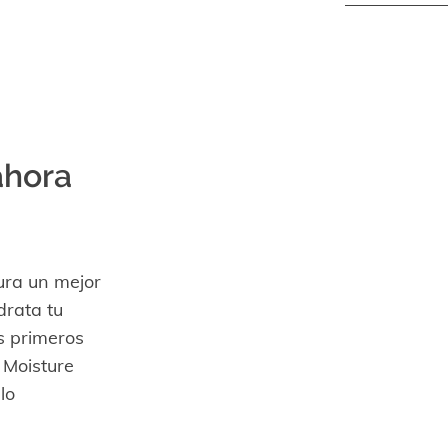
ahora
gura un mejor
drata tu
s primeros
 Moisture
lo