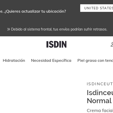
UNITED STATE
e. ¿Quieres actualizar tu ubicación?
Debido al sistema frontal, tus envíos podrían sufrir retrasos.
Instrucciones de navegación por tec
Hidratación
Necesidad Específica
Piel grasa con ten
ISDINCEUT
Isdince
Normal
Crema facial