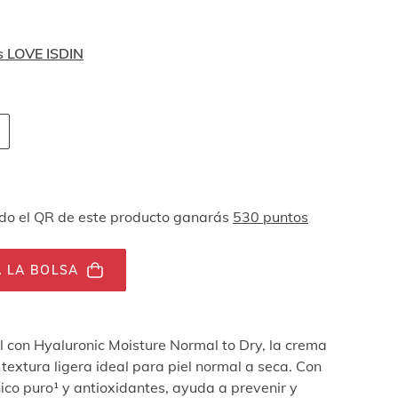
s LOVE ISDIN
 navegación por teclado
ades
o el QR de este producto ganarás
530 puntos
 LA BOLSA
el con Hyaluronic Moisture Normal to Dry, la crema
textura ligera ideal para piel normal a seca. Con
nico puro¹ y antioxidantes, ayuda a prevenir y