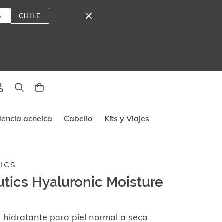
S
CHILE
lado
dencia acneica
Cabello
Kits y Viajes
ICS
utics Hyaluronic Moisture
 hidratante para piel normal a seca