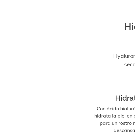
Hi
Hyaluron
seca
Hidra
Con ácido hialuró
hidrata la piel en
para un rostro 
descansa