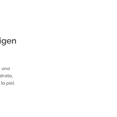
igen
e una
drata,
a piel.