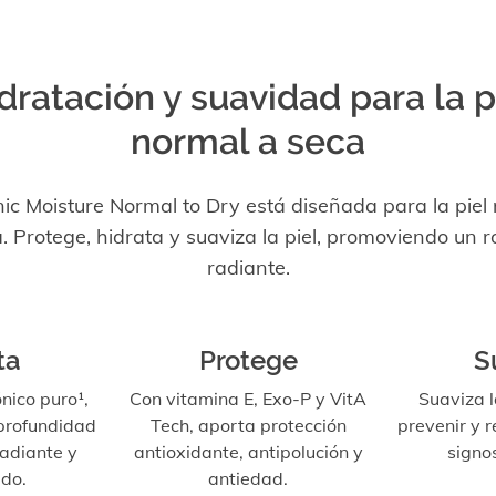
dratación y suavidad para la p
normal a seca
ic Moisture Normal to Dry está diseñada para la piel
. Protege, hidrata y suaviza la piel, promoviendo un r
radiante.
ta
Protege
S
nico puro¹,
Con vitamina E, Exo-P y VitA
Suaviza l
 profundidad
Tech, aporta protección
prevenir y r
radiante y
antioxidante, antipolución y
signo
do.
antiedad.