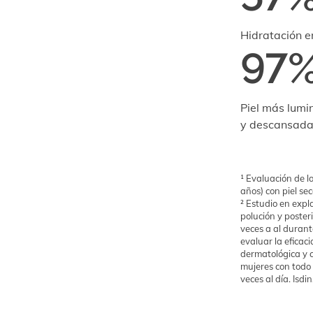
Hidratación e
97
Piel más lumi
y descansada
¹ Evaluación de l
años) con piel se
² Estudio en expl
polución y poster
veces a al durante
evaluar la eficac
dermatológica y 
mujeres con todo 
veces al día. Isdi