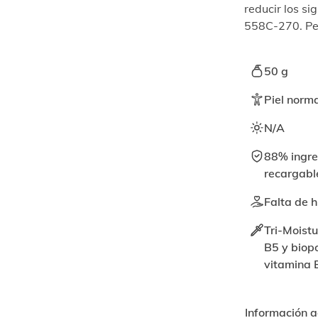
reducir los si
558C-270. Per
50 g
Piel norma
N/A
88% ingre
recargable
Falta de h
Tri-Moistu
B5 y biopo
vitamina E
Información a