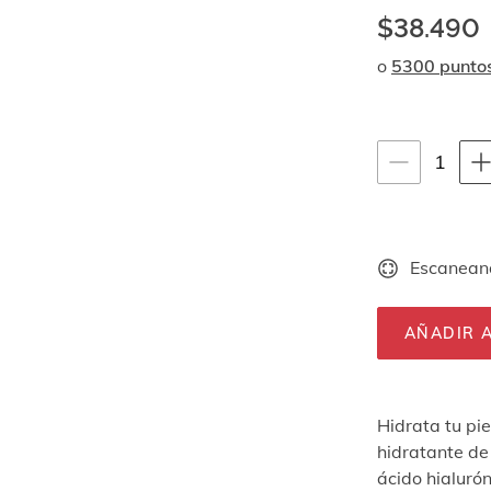
$38.490
o
5300 punto
Instrucciones de
1
1
unid
Escaneand
AÑADIR A
Hidrata tu pi
hidratante de 
ácido hialuró