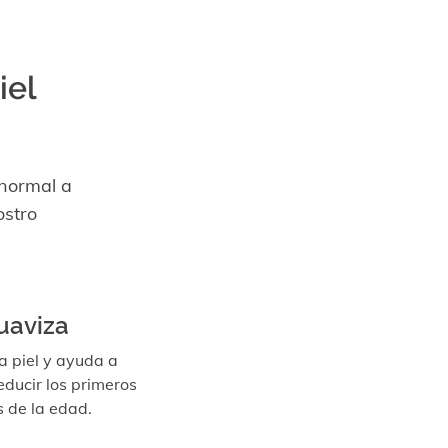
iel
 normal a
ostro
uaviza
a piel y ayuda a
educir los primeros
s de la edad.