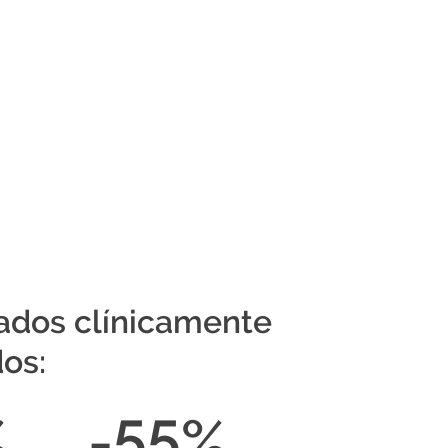
ados clínicamente
os:
%
-55%