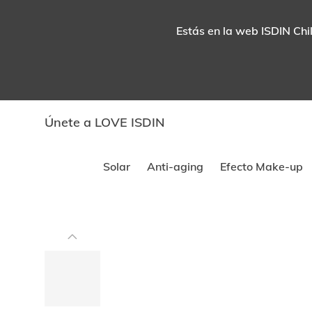
Estás en la web ISDIN Chil
Únete a LOVE ISDIN
Solar
Anti-aging
Efecto Make-up
Este
carrusel
muestra
imágenes
y
videos.