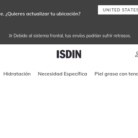
UNITED STATE
e. ¿Quieres actualizar tu ubicación?
Debido al sistema frontal, tus envíos podrían sufrir retrasos.
Instrucciones de navegación por tec
Hidratación
Necesidad Específica
Piel grasa con ten