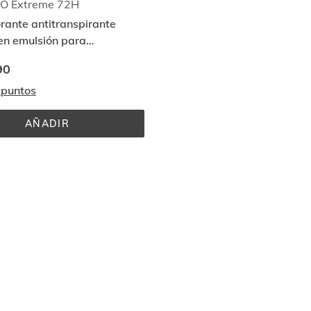
EO Extreme 72H
ante antitranspirante
 en emulsión para
ciones excesivas
90
 puntos
AÑADIR
ISDINDEO 
EXTREME 
72H