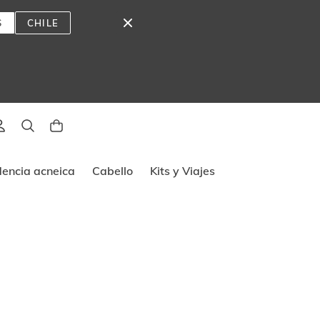
S
CHILE
lado
dencia acneica
Cabello
Kits y Viajes