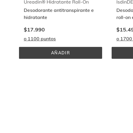
Ureadin® Hidratante Roll-On
IsdinD
Desodorante antitranspirante e
Desodor
hidratante
roll-on
sudora
$17.990
$15.4
o 1100 puntos
o 1700
AÑADIR
UREADIN® 
HIDRATANTE 
ROLL-
ON