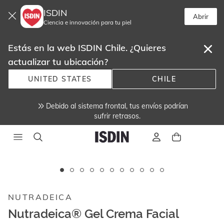
ISDIN
Abrir
Ciencia e innovación para tu piel
Estás en la web ISDIN Chile. ¿Quieres
actualizar tu ubicación?
UNITED STATES
CHILE
Debido al sistema frontal, tus envíos podrían
sufrir retrasos.
Este
carrusel
muestra
NUTRADEICA
imágenes
y
Nutradeica® Gel Crema Facial
videos.