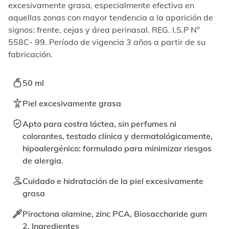
elemento
excesivamente grasa, especialmente efectiva en
enfocable,
aquellas zonas con mayor tendencia a la aparición de
los
signos: frente, cejas y área perinasal. REG. I.S.P N°
videos
558C- 99. Período de vigencia 3 años a partir de su
se
pueden
fabricación.
reproducir
activando
50 ml
el
botón
Piel excesivamente grasa
correspondiente.
Apto para costra láctea, sin perfumes ni
colorantes, testado clínica y dermatológicamente,
hipoalergénico: formulado para minimizar riesgos
de alergia.
Cuidado e hidratación de la piel excesivamente
grasa
Piroctona olamine, zinc PCA, Biosaccharide gum
2.
Ingredientes