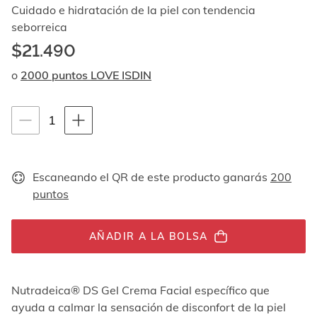
Al
Cuidado e hidratación de la piel con tendencia
navegar
seborreica
con
$21.490
las
flechas
o
2000 puntos LOVE ISDIN
arriba
y
abajo
Instrucciones de navegación por teclado
1
1
se
muestran
unidades
uno
por
Escaneando el QR de este producto ganarás
200
uno.
En
puntos
el
caso
de
AÑADIR A LA BOLSA
las
imágenes
no
Nutradeica® DS Gel Crema Facial específico que
hay
ningún
ayuda a calmar la sensación de disconfort de la piel