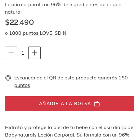
Al
Loción corporal con 96% de ingredientes de origen
navegar
natural
con
$22.490
las
flechas
o
1800 puntos LOVE ISDIN
arriba
y
abajo
Instrucciones de navegación por teclado
1
1
se
muestran
unidades
uno
por
Escaneando el QR de este producto ganarás
180
uno.
En
puntos
el
caso
de
AÑADIR A LA BOLSA
las
imágenes
no
Hidrata y protege la piel de tu bebé con el uso diario de
hay
ningún
Babynaturals Loción Corporal. Su fórmula con un 96%