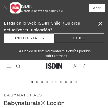
ISDIN
Abrir
Ciencia e innovación para tu piel
Estás en la web ISDIN Chile. ¿Quieres
actualizar tu ubicación?
UNITED STATES
CHILE
Debido al sistema frontal, tus envíos podrían
sufrir retrasos.
Este
carrusel
muestra
BABYNATURALS
imágenes
y
Babynaturals® Loción
videos.