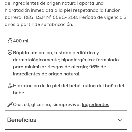
elemento
de ingredientes de origen natural aporta una
enfocable,
hidratación inmediata a la piel respetando la función
los
barrera. REG. I.S.P N° 558C- 258. Período de vigencia 3
videos
años a partir de su fabricación.
se
pueden
reproducir
400 ml
activando
el
Rápida absorción, testado pediátrica y
botón
dermatológicamente; hipoalergénico: formulado
correspondiente.
para minimizar riesgos de alergia; 96% de
ingredientes de origen natural.
Hidratación de la piel del bebé, rutina del baño del
bebé.
Olus oil, glicerina, siempreviva.
Ingredientes
Beneficios