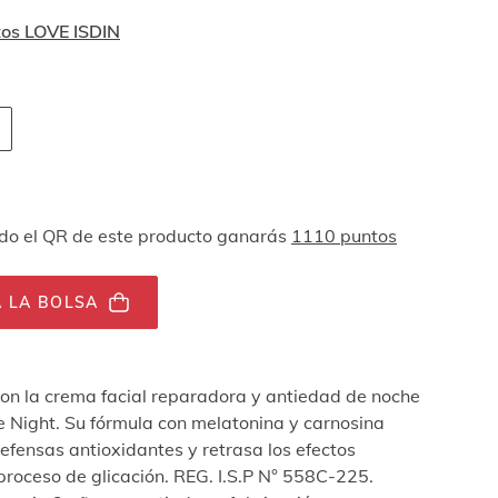
tos LOVE ISDIN
 navegación por teclado
ades
o el QR de este producto ganarás
1110 puntos
 LA BOLSA
con la crema facial reparadora y antiedad de noche
e Night. Su fórmula con melatonina y carnosina
defensas antioxidantes y retrasa los efectos
proceso de glicación. REG. I.S.P N° 558C-225.