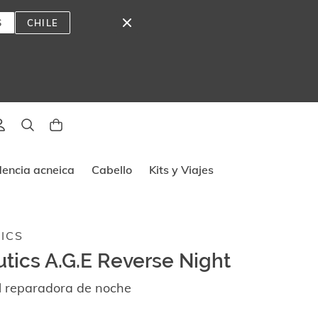
S
CHILE
lado
dencia acneica
Cabello
Kits y Viajes
ICS
utics A.G.E Reverse Night
l reparadora de noche