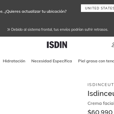
UNITED STATE
e. ¿Quieres actualizar tu ubicación?
Debido al sistema frontal, tus envíos podrían sufrir retrasos.
Instrucciones de navegación por tec
Hidratación
Necesidad Específica
Piel grasa con ten
ISDINCEUT
Isdince
Crema facia
$60.990