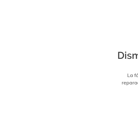
Dism
La f
repara