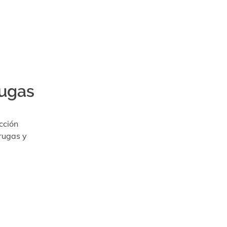
rugas
cción
rugas y