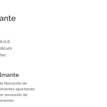
rante
A.G.E.
alicum
tar.
lmante
la liberación de
almantes aportando
r sensación de
ienestar.