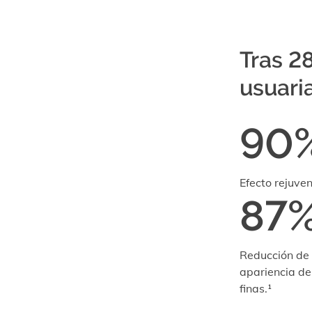
Tras 28
usuari
90
Efecto rejuve
87
Reducción de 
apariencia de
finas.¹