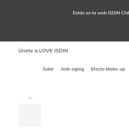
Estás en la web ISDIN Chil
Únete a LOVE ISDIN
Solar
Anti-aging
Efecto Make-up
Este
carrusel
muestra
imágenes
y
videos.