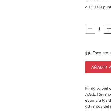
o
11.100 pun
Instrucciones de
1
1
unid
Escaneand
AÑADIR A
Mima tu piel 
A.G.E. Revers
estimula las 
adversos del 