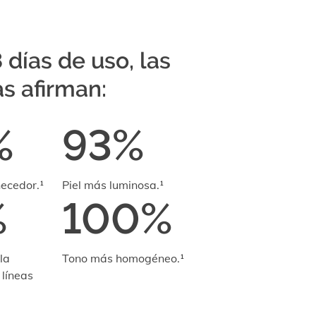
 días de uso, las
as afirman:
%
93%
necedor.¹
Piel más luminosa.¹
%
100%
la
Tono más homogéneo.¹
 líneas