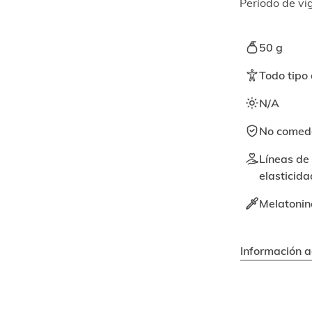
Período de vig
50 g
Todo tipo 
N/A
No comedo
Líneas de 
elasticida
Melatonina
Información a