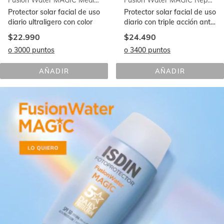
Fusion Water MAGIC Medium SPF 50
Fusion Water MAGIC Repair SPF 50
Protector solar facial de uso
Protector solar facial de uso
diario ultraligero con color
diario con triple acción anti-
edad
$22.990
$24.490
o 3000 puntos
o 3400 puntos
AÑADIR
AÑADIR
FUSION 
FUSION 
WATER 
WATER 
MAGIC 
MAGIC 
MEDIUM 
REPAIR 
SPF 
SPF 
50
50