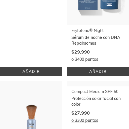
Eryfotona® AK-NMSC Fluid SPF50+
Eryfotona® Night
Protector solar con DNA
Sérum de noche con DNA
Repairsomes
Repairsomes
$29.990
$29.990
o 3400 puntos
AÑADIR
AÑADIR
ERYFOTONA® 
ERYFOTONA® 
AK-
NIGHT
NMSC 
FLUID 
SPF50+