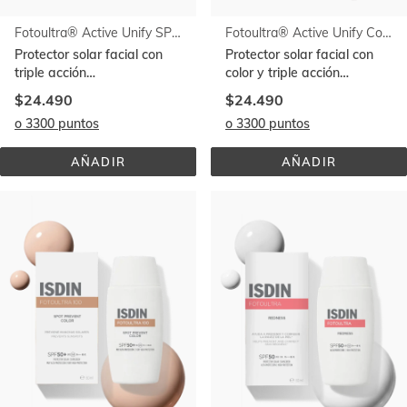
Fotoultra® Active Unify SPF 50+
Fotoultra® Active Unify Color SPF 50+
Protector solar facial con
Protector solar facial con
triple acción
color y triple acción
despigmentante
despigmentante
$24.490
$24.490
o 3300 puntos
o 3300 puntos
AÑADIR
AÑADIR
FOTOULTRA® 
FOTOULTRA® 
ACTIVE 
ACTIVE 
UNIFY 
UNIFY 
SPF 
COLOR 
50+
SPF 
50+