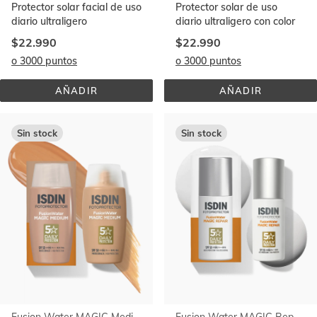
Protector solar facial de uso
Protector solar de uso
diario ultraligero
diario ultraligero con color
$22.990
$22.990
o 3000 puntos
o 3000 puntos
AÑADIR
AÑADIR
FUSION 
FUSION 
WATER 
WATER 
MAGIC 
MAGIC 
SPF 
LIGHT 
Sin stock
Sin stock
50
SPF 
50