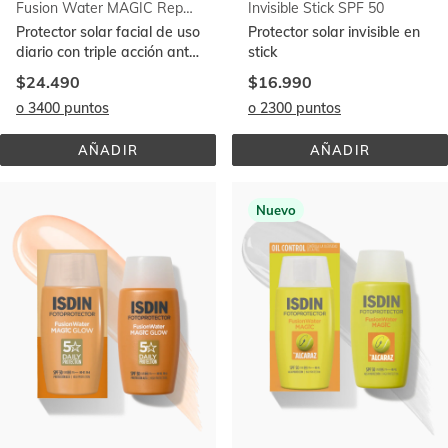
Fusion Water MAGIC Repair Color SPF 50
Invisible Stick SPF 50
Protector solar facial de uso
Protector solar invisible en
diario con triple acción anti-
stick
edad
$24.490
$16.990
o 3400 puntos
o 2300 puntos
AÑADIR
AÑADIR
FUSION 
INVISIBLE 
WATER 
STICK 
MAGIC 
SPF 
REPAIR 
50
Nuevo
COLOR 
SPF 
50