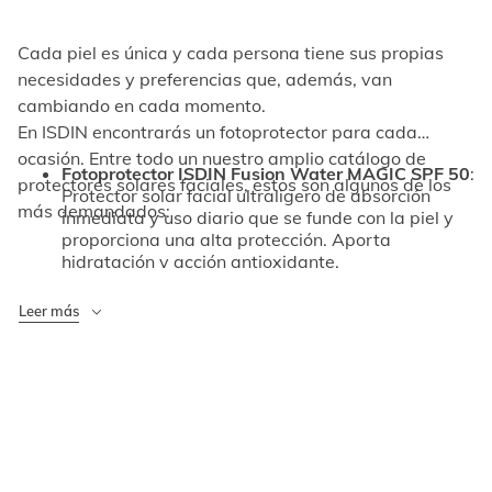
Cada piel es única y cada persona tiene sus propias
necesidades y preferencias que, además, van
cambiando en cada momento.
En ISDIN encontrarás un fotoprotector para cada
ocasión. Entre todo un nuestro amplio catálogo de
Fotoprotector ISDIN Fusion Water MAGIC SPF 50
:
protectores solares faciales, estos son algunos de los
Protector solar facial ultraligero de absorción
más demandados:
inmediata y uso diario que se funde con la piel y
proporciona una alta protección. Aporta
hidratación y acción antioxidante.
Fotoprotector ISDIN Fusion Water MAGIC Repair
SPF 50
: protector solar para el rostro de uso
Leer más
diario con triple acción antifotoenvejecimiento.
Tiene una fase externa acuosa y una textura
ultraligera, unifica el tono, disimula
imperfecciones y aporta una hidratación intensa a
la piel.