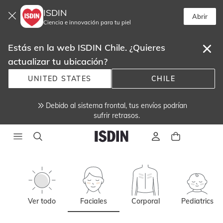
ISDIN
Abrir
Ciencia e innovación para tu piel
Estás en la web ISDIN Chile. ¿Quieres
actualizar tu ubicación?
UNITED STATES
CHILE
Debido al sistema frontal, tus envíos podrían
sufrir retrasos.
Ver todo
Faciales
Corporal
Pediatrics