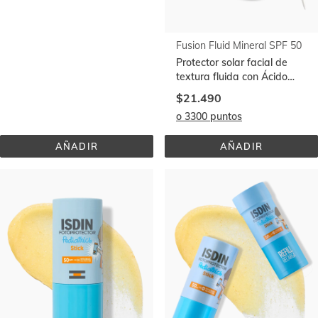
Fusion Fluid® SPF 50+
Fusion Fluid Mineral SPF 50
Protector solar facial de
Protector solar facial de
textura fluida
textura fluida con Ácido
Hialurónico
$22.990
$21.490
o 3700 puntos
o 3300 puntos
AÑADIR
AÑADIR
FUSION 
FUSION 
FLUID® 
FLUID 
SPF 
MINERAL 
50+
SPF 
50