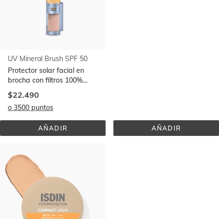
UV Mineral Brush SPF 50
Compact Medium SPF 50
Protector solar facial en
Protección solar facial con
brocha con filtros 100%
color
minerales y efecto
$22.490
$27.990
antipolución
o 3500 puntos
o 3300 puntos
AÑADIR
AÑADIR
UV 
COMPACT 
MINERAL 
MEDIUM 
BRUSH 
SPF 
SPF 
50
50