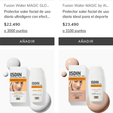
Fusion Water MAGIC GLOW SPF 50
Fusion Water MAGIC by Alcaraz SPF 50
Protector solar facial de uso
Protector solar facial de uso
diario ultraligero con efecto
diario ideal para el deporte
Glow
$22.490
$23.490
o 3000 puntos
o 3100 puntos
AÑADIR
AÑADIR
FUSION 
FUSION 
WATER 
WATER 
MAGIC 
MAGIC 
GLOW 
BY 
SPF 
ALCARAZ 
50
SPF 
50