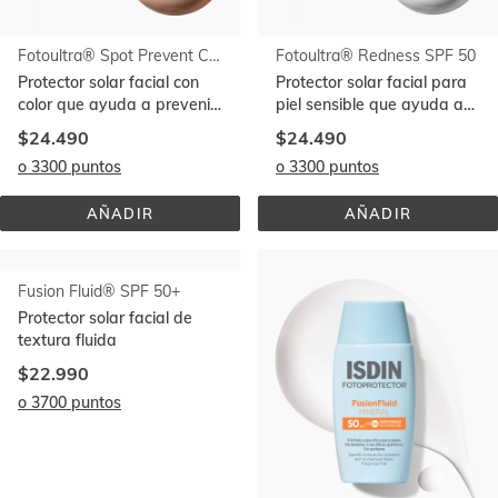
Fotoultra® Spot Prevent Color SPF 50+
Fotoultra® Redness SPF 50
Protector solar facial con
Protector solar facial para
color que ayuda a prevenir
piel sensible que ayuda a
las manchas solares
prevenir rojeces de la piel
$24.490
$24.490
o 3300 puntos
o 3300 puntos
AÑADIR
AÑADIR
FOTOULTRA® 
FOTOULTRA® 
SPOT 
REDNESS 
PREVENT 
SPF 
Ir al
COLOR 
50
final
SPF 
de
50+
la
lista