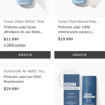
Fusion Water MAGIC Pediatrics SPF 50
Fusion Fluid Mineral Baby Pediatrics SPF 50
Protector solar facial
Protector solar 100%
ultraligero de uso diario
mineral para cuerpo y
para niños y bebés
rostro de niños y bebés
$21.990
$19.990
o 3000 puntos
AÑADIR
AÑADIR
FUSION 
FUSION 
WATER 
FLUID 
MAGIC 
MINERAL 
PEDIATRICS 
BABY 
SPF 
PEDIATRICS 
50
SPF 
50