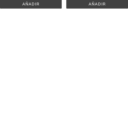
AÑADIR
AÑADIR
FOTOULTRA® 
FOTOULTRA® 
ACTIVE 
SPOT 
UNIFY 
PREVENT 
SPF 
COLOR 
50+
SPF 
50+