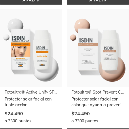
AÑADIR
AÑADIR
FOTOULTRA® 
FOTOULTRA® 
REDNESS 
ACTIVE 
SPF 
UNIFY 
50
COLOR 
SPF 
50+
Fotoultra® Active Unify SPF 50+
Fotoultra® Spot Prevent Color SPF 50+
Protector solar facial con
Protector solar facial con
triple acción
color que ayuda a prevenir
despigmentante
las manchas solares
$24.490
$24.490
o 3300 puntos
o 3300 puntos