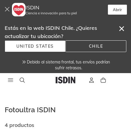
ISDIN
Abrir
Ciencia e innovación para tu piel
Estás en la web ISDIN Chile. ¿Quieres
actualizar tu ubicación?
UNITED STATES
CHILE
Debido al sistema frontal, tus envíos podrían
sufrir retrasos.
Fotoultra ISDIN
4 productos