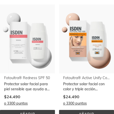
Ir al
final
de
la
lista
Fotoultra® Redness SPF 50
Fotoultra® Active Unify Color SPF 50+
Protector solar facial para
Protector solar facial con
piel sensible que ayuda a
color y triple acción
prevenir rojeces de la piel
despigmentante
$24.490
$24.490
o 3300 puntos
o 3300 puntos