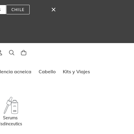
S
CHILE
lado
dencia acneica
Cabello
Kits y Viajes
Serums 
Isdinceutics