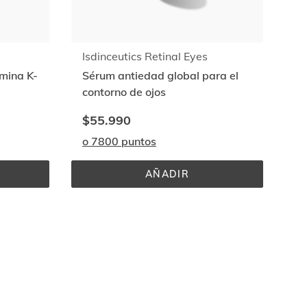
Isdinceutics Retinal Eyes
amina K-
Sérum antiedad global para el
contorno de ojos
$55.990
o 7800 puntos
AÑADIR
UTICS 
ISDINCEUTICS 
RETINAL 
EYES