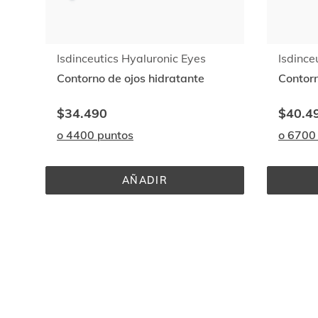
Isdinceutics Hyaluronic Eyes
Isdince
Contorno de ojos hidratante
Contorn
$34.490
$40.4
o 4400 puntos
o 6700
AÑADIR
ISDINCEUTICS 
HYALURONIC 
EYES