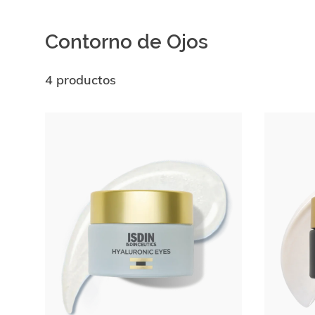
Contorno de Ojos
4 productos
Ir al
final
de
la
lista