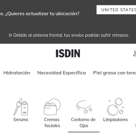
UNITED STATE
e. ¿Quieres actualizar tu ubicación?
Debido al sistema frontal, tus envíos podrían sufrir retrasos.
Instrucciones de navegación por tec
Hidratación
Necesidad Específica
Piel grasa con ten
Serums
Cremas 
Contorno de 
Limpiadores
faciales
Ojos