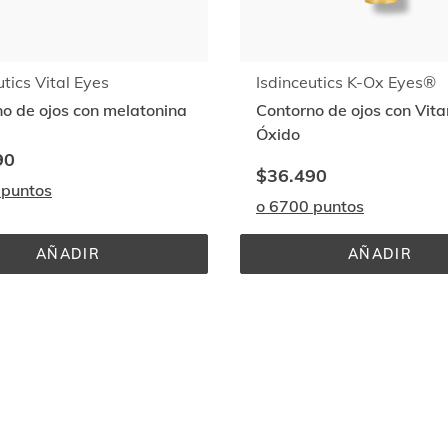
utics Vital Eyes
Isdinceutics K-Ox Eyes®
o de ojos con melatonina
Contorno de ojos con Vit
Óxido
90
$36.490
 puntos
o 6700 puntos
AÑADIR
AÑADIR
ISDINCEUTICS 
ISDINCE
VITAL 
K-
EYES
OX 
EYES®